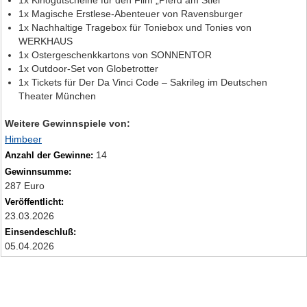
1x Kinogutscheine für den Film „Pferd am Stiel“
1x Magische Erstlese‑Abenteuer von Ravensburger
1x Nachhaltige Tragebox für Toniebox und Tonies von
WERKHAUS
1x Ostergeschenkkartons von SONNENTOR
1x Outdoor‑Set von Globetrotter
1x Tickets für Der Da Vinci Code – Sakrileg im Deutschen
Theater München
Weitere Gewinnspiele von:
Himbeer
14
Anzahl der Gewinne:
Gewinnsumme:
287 Euro
Veröffentlicht:
23.03.2026
Einsendeschluß:
05.04.2026