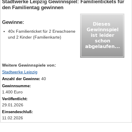
Stadtwerke Leipzig Gewinnspiel: Familientickets für
den Familientag gewinnen
Gewinne:
40x Familienticket für 2 Erwachsene
und 2 Kinder (Familienkarte)
Weitere Gewinnspiele von:
Stadtwerke Leipzig
40
Anzahl der Gewinne:
Gewinnsumme:
1.400 Euro
Veröffentlicht:
29.01.2026
Einsendeschluß:
11.02.2026