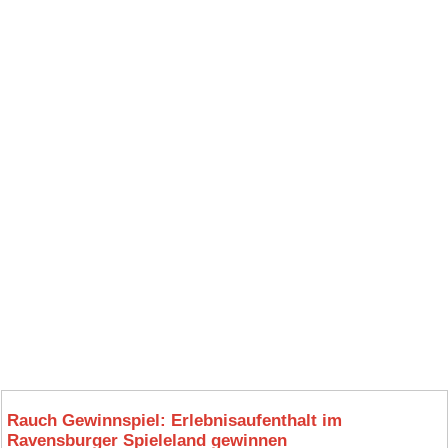
Rauch Gewinnspiel: Erlebnisaufenthalt im
Ravensburger Spieleland gewinnen