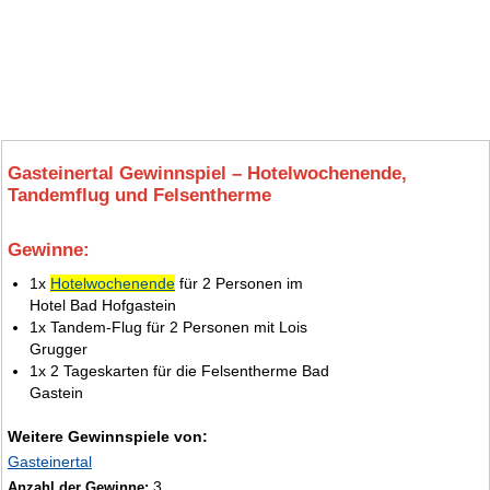
Gasteinertal Gewinnspiel – Hotelwochenende,
Tandemflug und Felsentherme
Gewinne:
7.
1x
Hotelwochenende
für 2 Personen im
Hotel Bad Hofgastein
1x Tandem‑Flug für 2 Personen mit Lois
Grugger
1x 2 Tageskarten für die Felsentherme Bad
Gastein
Weitere Gewinnspiele von:
Gasteinertal
3
Anzahl der Gewinne: