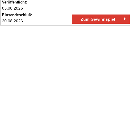
Veröffentlicht:
05.08.2026
Einsendeschluß:
Zum Gewinnspiel
20.08.2026