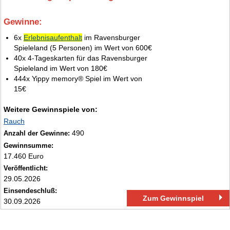
Gewinne:
2.
6x
Erlebnisaufenthalt
im Ravensburger
Spieleland (5 Personen) im Wert von 600€
40x 4‑Tageskarten für das Ravensburger
Spieleland im Wert von 180€
444x Yippy memory® Spiel im Wert von
15€
Weitere Gewinnspiele von:
Rauch
490
Anzahl der Gewinne:
Gewinnsumme:
17.460 Euro
Veröffentlicht:
29.05.2026
Einsendeschluß:
Zum Gewinnspiel
30.09.2026