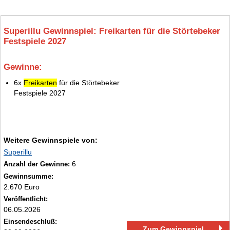
Superillu Gewinnspiel: Freikarten für die Störtebeker
Festspiele 2027
Gewinne:
4.
6x
Freikarten
für die Störtebeker
Festspiele 2027
Weitere Gewinnspiele von:
Superillu
6
Anzahl der Gewinne:
Gewinnsumme:
2.670 Euro
Veröffentlicht:
06.05.2026
Einsendeschluß:
Zum Gewinnspiel