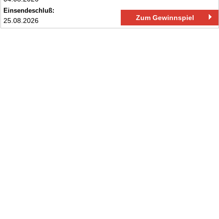
Einsendeschluß:
Zum Gewinnspiel
25.08.2026