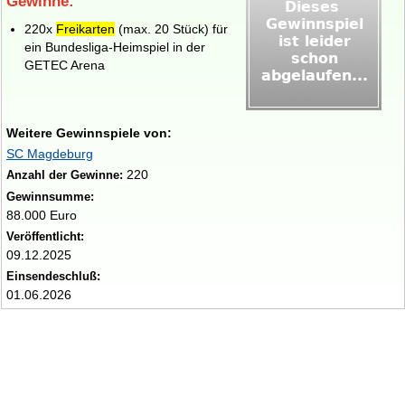
Gewinne:
220x
Freikarten
(max. 20 Stück) für
ein Bundesliga‑Heimspiel in der
GETEC Arena
Weitere Gewinnspiele von:
SC Magdeburg
220
Anzahl der Gewinne:
Gewinnsumme:
88.000 Euro
Veröffentlicht:
09.12.2025
Einsendeschluß:
01.06.2026