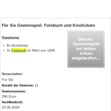
Für Sie Gewinnspiel: Fotobuch und Kinotickets
Gewinne:
8x Kinotickets
3x
Fotobuch
im Wert von 100€
Veranstalter:
Für Sie
11
Anzahl der Gewinne:
Gewinnsumme:
396 Euro
Veröffentlicht:
18.06.2026