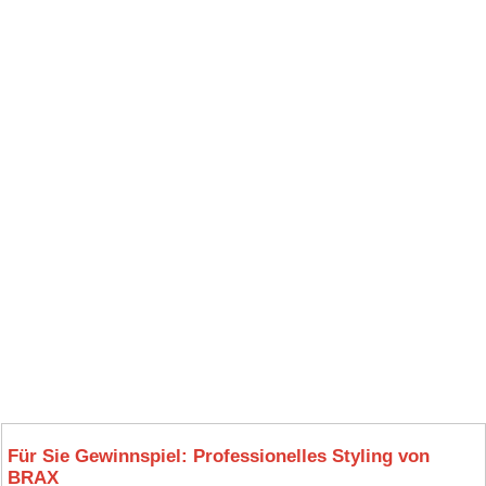
Für Sie Gewinnspiel: Professionelles Styling von
BRAX