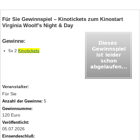
Für Sie Gewinnspiel – Kinotickets zum Kinostart
Virginia Woolf’s Night & Day
Gewinne:
5x 2
Kinotickets
Veranstalter:
Für Sie
5
Anzahl der Gewinne:
Gewinnsumme:
120 Euro
Veröffentlicht:
05.07.2026
Einsendeschluß: