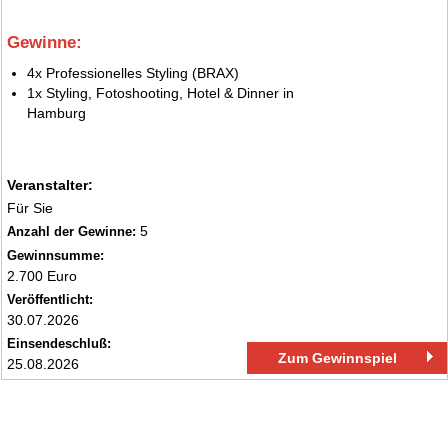
Gewinne:
2.
4x Professionelles Styling (BRAX)
1x Styling, Fotoshooting, Hotel & Dinner in
Hamburg
Veranstalter:
Für Sie
5
Anzahl der Gewinne:
Gewinnsumme:
2.700 Euro
Veröffentlicht:
30.07.2026
Einsendeschluß:
Zum Gewinnspiel
25.08.2026