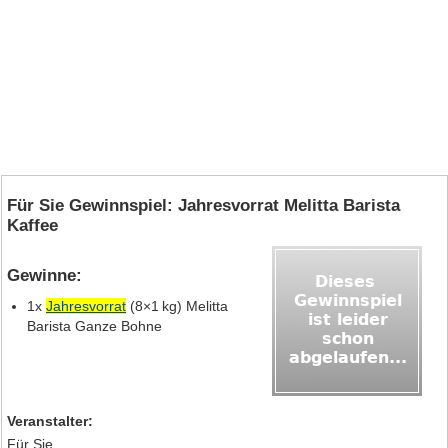
Für Sie Gewinnspiel: Jahresvorrat Melitta Barista
Kaffee
Gewinne:
1x
Jahresvorrat
(8×1 kg) Melitta
Barista Ganze Bohne
Veranstalter:
Für Sie