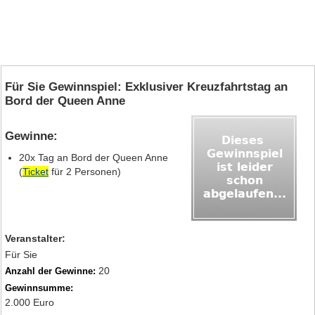
Für Sie Gewinnspiel: Exklusiver Kreuzfahrtstag an
Bord der Queen Anne
Gewinne:
20x Tag an Bord der Queen Anne
(
Ticket
für 2 Personen)
Veranstalter:
Für Sie
20
Anzahl der Gewinne:
Gewinnsumme:
2.000 Euro