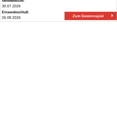
Veröffentlicht:
30.07.2026
Einsendeschluß:
Zum Gewinnspiel
26.08.2026