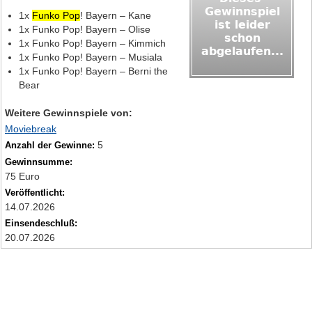
1x
Funko Pop
! Bayern – Kane
1x Funko Pop! Bayern – Olise
1x Funko Pop! Bayern – Kimmich
1x Funko Pop! Bayern – Musiala
1x Funko Pop! Bayern – Berni the
Bear
Weitere Gewinnspiele von:
Moviebreak
5
Anzahl der Gewinne:
Gewinnsumme:
75 Euro
Veröffentlicht:
14.07.2026
Einsendeschluß:
20.07.2026