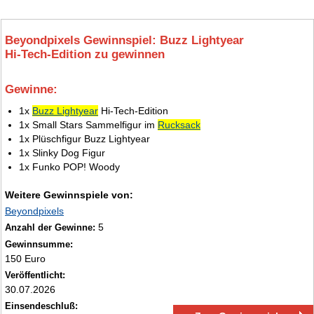
Beyondpixels Gewinnspiel: Buzz Lightyear
Hi‑Tech‑Edition zu gewinnen
Gewinne:
2.
1x
Buzz Lightyear
Hi‑Tech‑Edition
1x Small Stars Sammelfigur im
Rucksack
1x Plüschfigur Buzz Lightyear
1x Slinky Dog Figur
1x Funko POP! Woody
Weitere Gewinnspiele von:
Beyondpixels
5
Anzahl der Gewinne:
Gewinnsumme:
150 Euro
Veröffentlicht:
30.07.2026
Einsendeschluß: