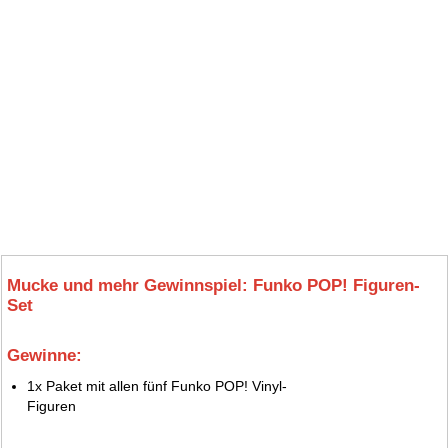
Mucke und mehr Gewinnspiel: Funko POP! Figuren-
Set
Gewinne:
6.
1x Paket mit allen fünf Funko POP! Vinyl-
Figuren