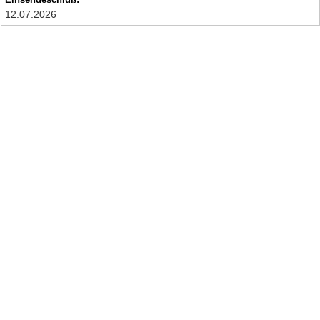
12.07.2026