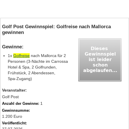
Golf Post Gewinnspiel: Golfreise nach Mallorca
gewinnen
Gewinne:
1x
Golfreise
nach Mallorca für 2
Personen (3‑Nächte im Carrossa
Hotel & Spa, 2 Golfrunden,
Frühstück, 2 Abendessen,
Spa‑Zugang)
Veranstalter:
Golf Post
1
Anzahl der Gewinne:
Gewinnsumme:
1.200 Euro
Veröffentlicht: