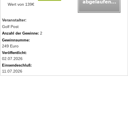
Wert von 139€
Veranstalter:
Golf Post
2
Anzahl der Gewinne:
Gewinnsumme:
249 Euro
Veröffentlicht:
02.07.2026
Einsendeschluß:
11.07.2026