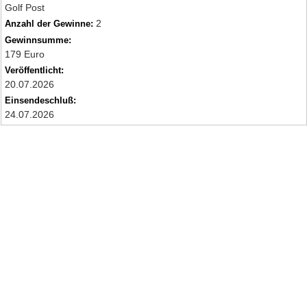
Golf Post
2
Anzahl der Gewinne:
Gewinnsumme:
179 Euro
Veröffentlicht:
20.07.2026
Einsendeschluß:
24.07.2026