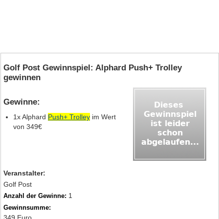
Golf Post Gewinnspiel: Alphard Push+ Trolley
gewinnen
Gewinne:
1x Alphard
Push+ Trolley
im Wert
von 349€
Veranstalter:
Golf Post
1
Anzahl der Gewinne:
Gewinnsumme:
349 Euro