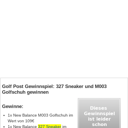
Golf Post Gewinnspiel: 327 Sneaker und M003
Golfschuh gewinnen
Gewinne:
1x New Balance M003 Golfschuh im
Wert von 109€
1x New Balance
327 Sneaker
im