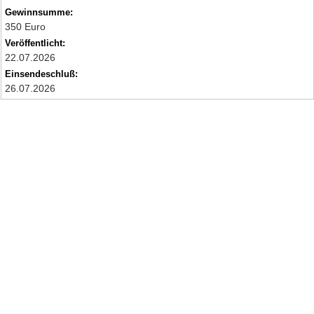
Gewinnsumme:
350 Euro
Veröffentlicht:
22.07.2026
Einsendeschluß:
26.07.2026