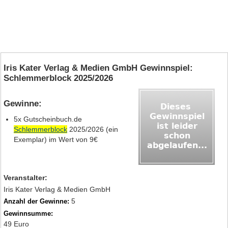
Iris Kater Verlag & Medien GmbH Gewinnspiel:
Schlemmerblock 2025/2026
Gewinne:
5x Gutscheinbuch.de
Schlemmerblock
2025/2026 (ein
Exemplar) im Wert von 9€
Veranstalter:
Iris Kater Verlag & Medien GmbH
5
Anzahl der Gewinne:
Gewinnsumme:
49 Euro