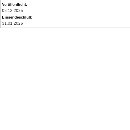
Veröffentlicht:
08.12.2025
Einsendeschluß:
31.01.2026