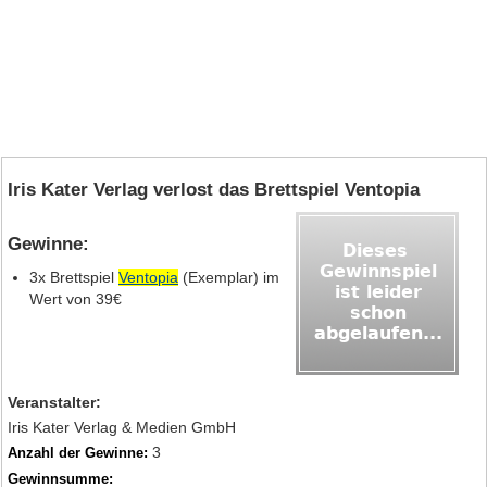
Iris Kater Verlag verlost das Brettspiel Ventopia
Gewinne:
3x Brettspiel
Ventopia
(Exemplar) im
Wert von 39€
Veranstalter:
Iris Kater Verlag & Medien GmbH
3
Anzahl der Gewinne:
Gewinnsumme: