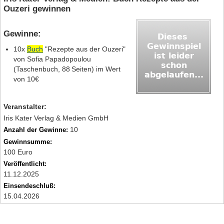
Ouzeri gewinnen
Gewinne:
10x
Buch
"Rezepte aus der Ouzeri"
von Sofia Papadopoulou
(Taschenbuch, 88 Seiten) im Wert
von 10€
Veranstalter:
Iris Kater Verlag & Medien GmbH
10
Anzahl der Gewinne:
Gewinnsumme:
100 Euro
Veröffentlicht:
11.12.2025
Einsendeschluß:
15.04.2026