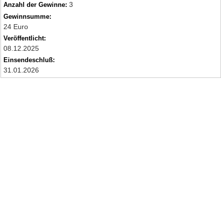
3
Anzahl der Gewinne:
Gewinnsumme:
24 Euro
Veröffentlicht:
08.12.2025
Einsendeschluß:
31.01.2026