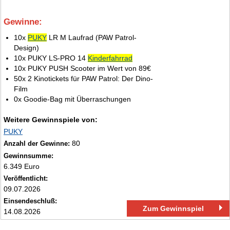
Gewinne:
2.
10x
PUKY
LR M Laufrad (PAW Patrol-
Design)
10x PUKY LS-PRO 14
Kinderfahrrad
10x PUKY PUSH Scooter im Wert von 89€
50x 2 Kinotickets für PAW Patrol: Der Dino-
Film
0x Goodie-Bag mit Überraschungen
Weitere Gewinnspiele von:
PUKY
80
Anzahl der Gewinne:
Gewinnsumme:
6.349 Euro
Veröffentlicht:
09.07.2026
Einsendeschluß:
Zum Gewinnspiel
14.08.2026