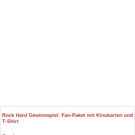
Rock Hard Gewinnspiel: Fan-Paket mit Kinokarten und
T‑Shirt