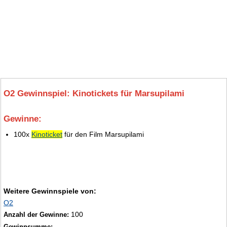
O2 Gewinnspiel: Kinotickets für Marsupilami
Gewinne:
4.
100x
Kinoticket
für den Film Marsupilami
Weitere Gewinnspiele von:
O2
100
Anzahl der Gewinne:
Gewinnsumme: