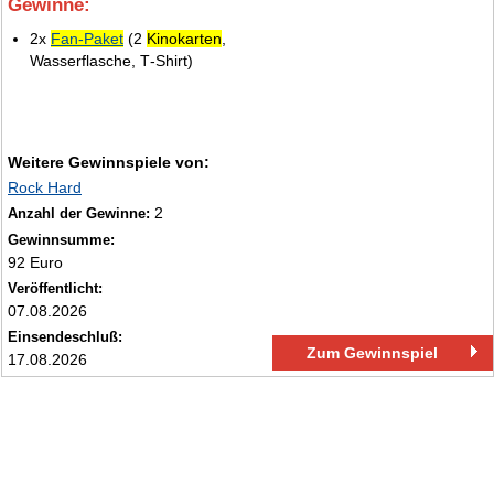
Gewinne:
9.
2x
Fan-Paket
(2
Kinokarten
,
Wasserflasche, T‑Shirt)
Weitere Gewinnspiele von:
Rock Hard
2
Anzahl der Gewinne:
Gewinnsumme:
92 Euro
Veröffentlicht:
07.08.2026
Einsendeschluß:
Zum Gewinnspiel
17.08.2026