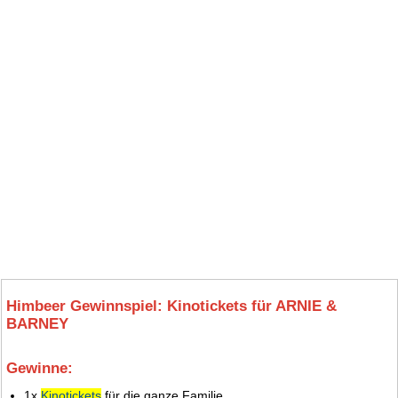
Himbeer Gewinnspiel: Kinotickets für ARNIE &
BARNEY
Gewinne:
8.
1x
Kinotickets
für die ganze Familie