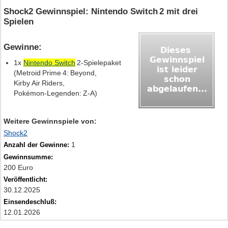
Shock2 Gewinnspiel: Nintendo Switch 2 mit drei
Spielen
Gewinne:
1x
Nintendo Switch
2‑Spielepaket
(Metroid Prime 4: Beyond,
Kirby Air Riders,
Pokémon‑Legenden: Z‑A)
Weitere Gewinnspiele von:
Shock2
1
Anzahl der Gewinne:
Gewinnsumme:
200 Euro
Veröffentlicht:
30.12.2025
Einsendeschluß:
12.01.2026