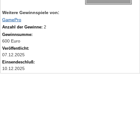
Weitere Gewinnspiele von:
GamePro
2
Anzahl der Gewinne:
Gewinnsumme:
600 Euro
Veröffentlicht:
07.12.2025
Einsendeschluß:
10.12.2025