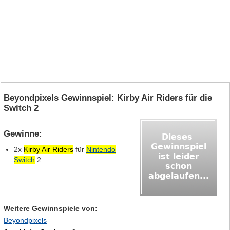
Beyondpixels Gewinnspiel: Kirby Air Riders für die
Switch 2
Gewinne:
2x
Kirby Air Riders
für
Nintendo
Switch
2
Weitere Gewinnspiele von:
Beyondpixels