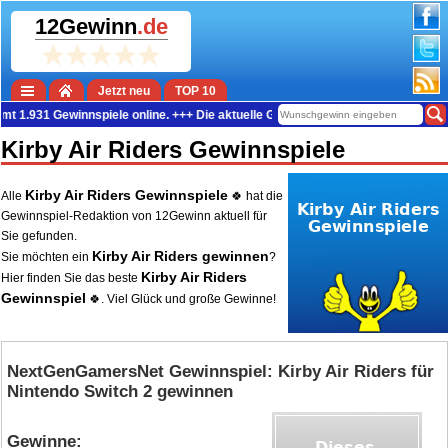
12Gewinn
.de
Jetzt neu
TOP 10
1 Gewinnspiele online. +++ Die aktuelle Gewinn-Summe beträgt 38.728.587 Euro
Kirby Air Riders Gewinnspiele
Kirby Air Riders Gewinnspiele
Alle
🍀 hat die
Gewinnspiel-Redaktion von 12Gewinn aktuell für
Sie gefunden.
Kirby Air Riders gewinnen
Sie möchten ein
?
Kirby Air Riders
Hier finden Sie das beste
Gewinnspiel
🍀. Viel Glück und große Gewinne!
NextGenGamersNet Gewinnspiel: Kirby Air Riders für
Nintendo Switch 2 gewinnen
Gewinne: