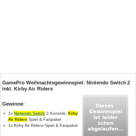
GamePro Weihnachtsgewinnspiel: Nintendo Switch 2
inkl. Kirby Air Riders
Gewinne:
1x
Nintendo Switch
2-Konsole,
Kirby
Air Riders
-Spiel & Fanpaket
1x Kirby Air Riders-Spiel & Fanpaket