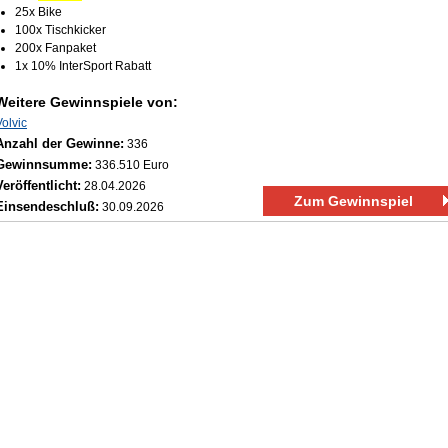
25x Bike
100x Tischkicker
200x Fanpaket
1x 10% InterSport Rabatt
Weitere Gewinnspiele von:
Volvic
Anzahl der Gewinne:
336
Gewinnsumme:
336.510 Euro
Veröffentlicht:
28.04.2026
Zum Gewinnspiel
Einsendeschluß:
30.09.2026