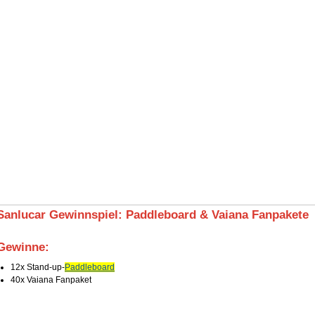
Sanlucar Gewinnspiel: Paddleboard & Vaiana Fanpakete
Gewinne:
3.
12x Stand‑up‑
Paddleboard
40x Vaiana Fanpaket