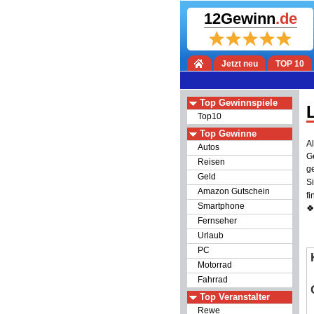
12Gewinn
.de
Jetzt neu
TOP 10
Top Gewinnspiele
Top10
Top Gewinne
A
Autos
G
Reisen
g
Geld
S
Amazon Gutschein
f
Smartphone

Fernseher
Urlaub
PC
Motorrad
Fahrrad
Top Veranstalter
Rewe