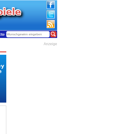
uelle Gewinn-Summe beträgt 38.328.927 Euro. +++ Insgesamt 17.969.318 Gewinne
Anzeige