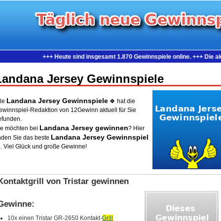
+++ Heute sind insgesamt 1.870 Gewinnspiele online. +++ Die akt
Landana Jersey Gewinnspiele
Landana Jersey Gewinnspiele
lle
🍀 hat die
ewinnspiel-Redaktion von 12Gewinn aktuell für Sie
efunden.
Landana Jersey gewinnen
ie möchten bei
? Hier
Landana Jersey Gewinnspiel
inden Sie das beste
. Viel Glück und große Gewinne!
Kontaktgrill von Tristar gewinnen
Gewinne:
10x einen Tristar GR-2650 Kontakt-
Grill