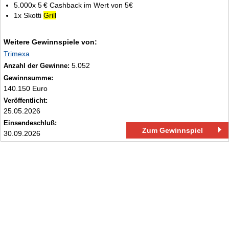
5.000x 5 € Cashback im Wert von 5€
1x Skotti
Grill
Weitere Gewinnspiele von:
Trimexa
5.052
Anzahl der Gewinne:
Gewinnsumme:
140.150 Euro
Veröffentlicht:
25.05.2026
Einsendeschluß:
Zum Gewinnspiel
30.09.2026