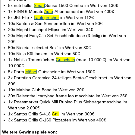
5x nutribullet
Smart
Sense 1500 Combo im Wert von 130€
1x FINN 6‑Monate
Auto
‑Abonnement im Wert von 400€
5x JBL Flip 7
Lautsprecher
im Wert von 112€
10x Kapten & Son Sonnenbrillen im Wert von 90€
20x Mepal Lunchpot Ellipse im Wert von 34€
20x Mepal EasyClip Set Frischhaltedose (3‑teilig) im Wert von
20€
50x Niceria "selected Box" im Wert von 30€
10x Ninja Kühlboxen im Wert von 50€
1x Nobilia Traumküchen‑
Gutschein
(max. 10.000 €) im Wert von
10.000€
5x Porta
Möbel
Gutscheine im Wert von 150€
3x Portofino Ceramica 24‑teiliges Bento‑Geschirrset im Wert von
80€
10x Mahina Club Bond im Wert von 20€
30x Reisenthel carrybag frame leo macchiato im Wert von 25€
1x Roastmarket Quick Mill Rubino Plus Siebträgermaschine im
Wert von 2.000€
1x Santos Grills S‑418
Grill
im Wert von 300€
3x Santos Grills O‑160 Pizzaofen im Wert von 400€
Weitere Gewinnspiele von: