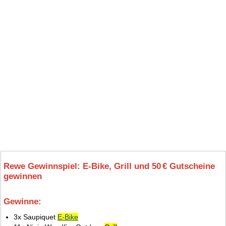
Rewe Gewinnspiel: E‑Bike, Grill und 50 € Gutscheine
gewinnen
Gewinne:
10.
3x Saupiquet
E‑Bike