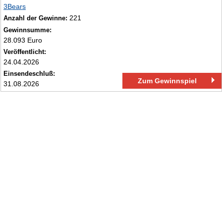
3Bears
221
Anzahl der Gewinne:
Gewinnsumme:
28.093 Euro
Veröffentlicht:
24.04.2026
Einsendeschluß:
Zum Gewinnspiel
31.08.2026