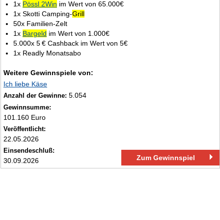
1x
Pössl 2Win
im Wert von 65.000€
1x Skotti Camping-
Grill
50x Familien-Zelt
1x
Bargeld
im Wert von 1.000€
5.000x 5 € Cashback im Wert von 5€
1x Readly Monatsabo
Weitere Gewinnspiele von:
Ich liebe Käse
5.054
Anzahl der Gewinne:
Gewinnsumme:
101.160 Euro
Veröffentlicht:
22.05.2026
Einsendeschluß:
Zum Gewinnspiel
30.09.2026