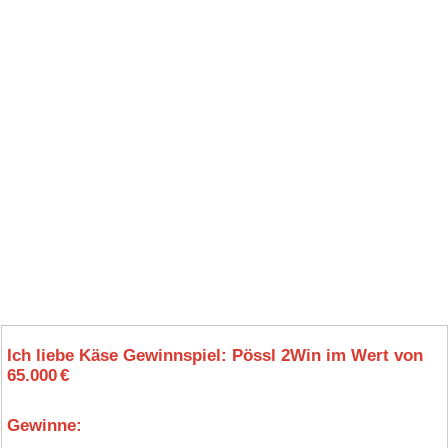
Ich liebe Käse Gewinnspiel: Pössl 2Win im Wert von
65.000 €
Gewinne:
5.