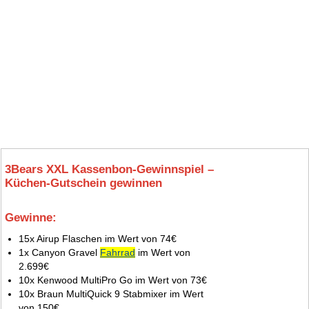
3Bears XXL Kassenbon‑Gewinnspiel –
Küchen‑Gutschein gewinnen
Gewinne:
8.
15x Airup Flaschen im Wert von 74€
1x Canyon Gravel
Fahrrad
im Wert von
2.699€
10x Kenwood MultiPro Go im Wert von 73€
10x Braun MultiQuick 9 Stabmixer im Wert
von 150€