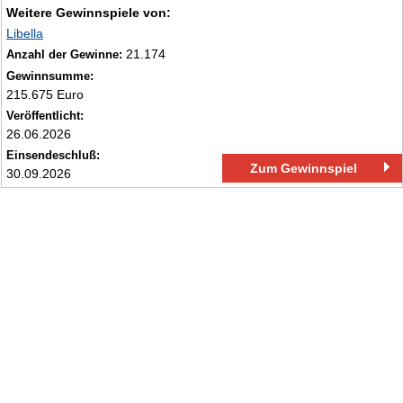
Weitere Gewinnspiele von:
Libella
21.174
Anzahl der Gewinne:
Gewinnsumme:
215.675 Euro
Veröffentlicht:
26.06.2026
Einsendeschluß:
Zum Gewinnspiel
30.09.2026