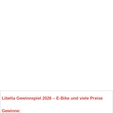
Libella Gewinnspiel 2026 – E‑Bike und viele Preise
Gewinne: