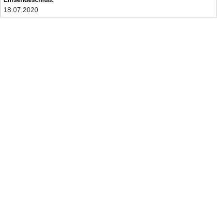
18.07.2020