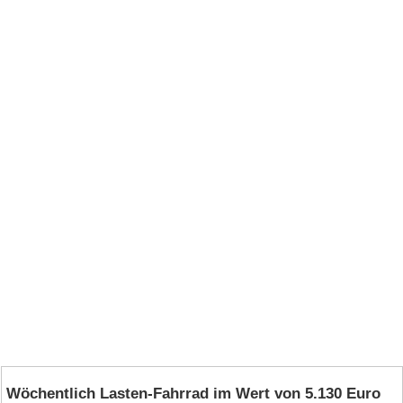
Wöchentlich Lasten-Fahrrad im Wert von 5.130 Euro