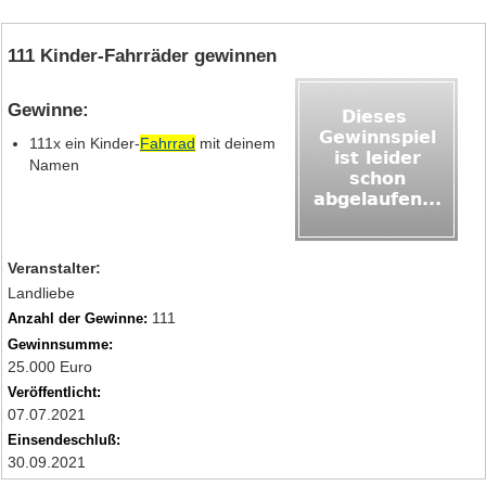
111 Kinder-Fahrräder gewinnen
Gewinne:
111x ein Kinder-
Fahrrad
mit deinem
Namen
Veranstalter:
Landliebe
111
Anzahl der Gewinne:
Gewinnsumme:
25.000 Euro
Veröffentlicht:
07.07.2021
Einsendeschluß:
30.09.2021