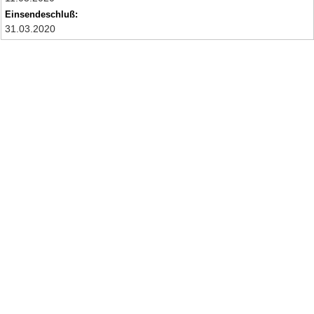
Einsendeschluß:
31.03.2020