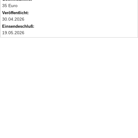
35 Euro
Veröffentlicht:
30.04.2026
Einsendeschluß:
19.05.2026