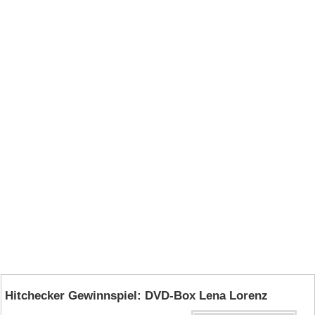
Hitchecker Gewinnspiel: DVD-Box Lena Lorenz