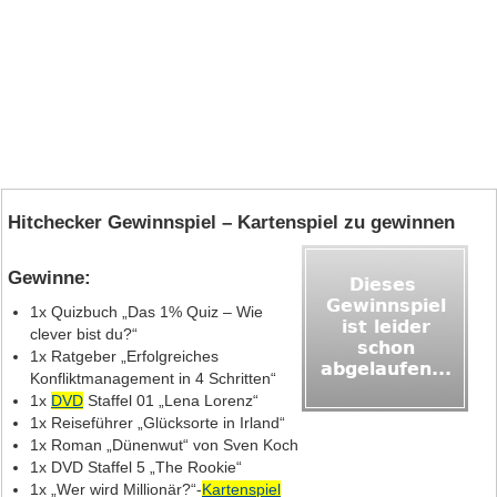
Hitchecker Gewinnspiel – Kartenspiel zu gewinnen
Gewinne:
1x Quizbuch „Das 1% Quiz – Wie
clever bist du?“
1x Ratgeber „Erfolgreiches
Konfliktmanagement in 4 Schritten“
1x
DVD
Staffel 01 „Lena Lorenz“
1x Reiseführer „Glücksorte in Irland“
1x Roman „Dünenwut“ von Sven Koch
1x DVD Staffel 5 „The Rookie“
1x „Wer wird Millionär?“-
Kartenspiel