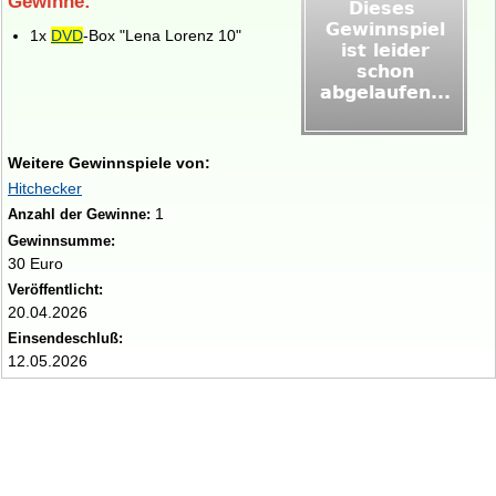
Gewinne:
1x
DVD
-Box "Lena Lorenz 10"
Weitere Gewinnspiele von:
Hitchecker
1
Anzahl der Gewinne:
Gewinnsumme:
30 Euro
Veröffentlicht:
20.04.2026
Einsendeschluß:
12.05.2026