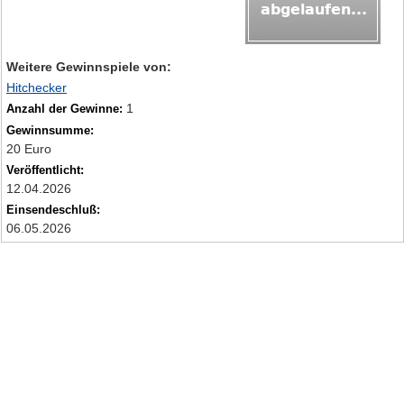
Weitere Gewinnspiele von:
Hitchecker
1
Anzahl der Gewinne:
Gewinnsumme:
20 Euro
Veröffentlicht:
12.04.2026
Einsendeschluß:
06.05.2026