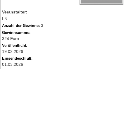
Veranstalter:
LN
3
Anzahl der Gewinne:
Gewinnsumme:
324 Euro
Veröffentlicht:
19.02.2026
Einsendeschluß:
01.03.2026