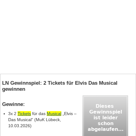
LN Gewinnspiel: 2 Tickets für Elvis Das Musical
gewinnen
Gewinne:
3x 2
Tickets
für das
Musical
„Elvis –
Das Musical“ (MuK Lübeck,
10.03.2026)