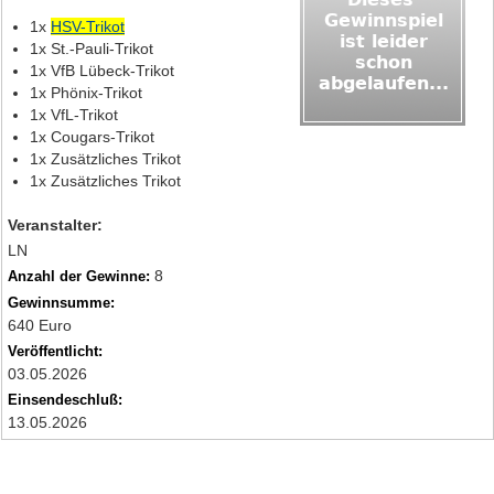
1x
HSV-Trikot
1x St.-Pauli-Trikot
1x VfB Lübeck-Trikot
1x Phönix-Trikot
1x VfL-Trikot
1x Cougars-Trikot
1x Zusätzliches Trikot
1x Zusätzliches Trikot
Veranstalter:
LN
8
Anzahl der Gewinne:
Gewinnsumme:
640 Euro
Veröffentlicht:
03.05.2026
Einsendeschluß:
13.05.2026