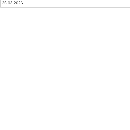
26.03.2026