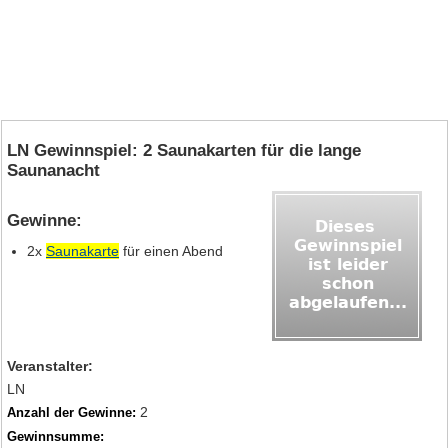
LN Gewinnspiel: 2 Saunakarten für die lange
Saunanacht
Gewinne:
2x
Saunakarte
für einen Abend
Veranstalter:
LN
2
Anzahl der Gewinne:
Gewinnsumme: