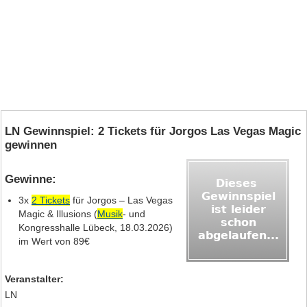
LN Gewinnspiel: 2 Tickets für Jorgos Las Vegas Magic
gewinnen
Gewinne:
3x
2 Tickets
für Jorgos – Las Vegas
Magic & Illusions (
Musik
‑ und
Kongresshalle Lübeck, 18.03.2026)
im Wert von 89€
Veranstalter:
LN