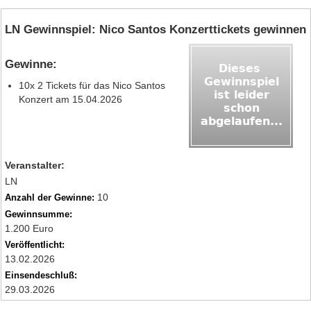
LN Gewinnspiel: Nico Santos Konzerttickets gewinnen
Gewinne:
10x 2 Tickets für das Nico Santos
Konzert am 15.04.2026
Veranstalter:
LN
10
Anzahl der Gewinne:
Gewinnsumme:
1.200 Euro
Veröffentlicht:
13.02.2026
Einsendeschluß:
29.03.2026