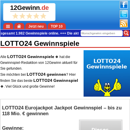
12Gewinn
.de
Jetzt neu
TOP 10
esamt 1.982 Gewinnspiele online. +++ Die aktuelle Gewinn-Summe beträgt 38.95
LOTTO24 Gewinnspiele
LOTTO24 Gewinnspiele
Alle
🍀 hat die
Gewinnspiel-Redaktion von 12Gewinn aktuell für
Sie gefunden.
LOTTO24 gewinnen
Sie möchten bei
? Hier
LOTTO24 Gewinnspiel
finden Sie das beste
🍀. Viel Glück und große Gewinne!
LOTTO24 Eurojackpot Jackpot Gewinnspiel – bis zu
118 Mio. € gewinnen
Gewinne: