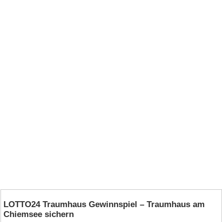
LOTTO24 Traumhaus Gewinnspiel – Traumhaus am
Chiemsee sichern