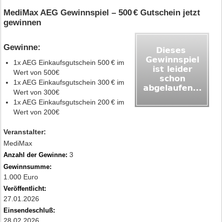
MediMax AEG Gewinnspiel – 500 € Gutschein jetzt
gewinnen
Gewinne:
1x AEG Einkaufsgutschein 500 € im
Wert von 500€
1x AEG Einkaufsgutschein 300 € im
Wert von 300€
1x AEG Einkaufsgutschein 200 € im
Wert von 200€
Veranstalter:
MediMax
3
Anzahl der Gewinne:
Gewinnsumme:
1.000 Euro
Veröffentlicht:
27.01.2026
Einsendeschluß:
28.02.2026