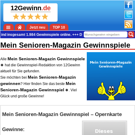
12Gewinn
.de
Jetzt neu
TOP 10
d insgesamt 1.984 Gewinnspiele online. +++ Die aktuelle Gewinn-Summe beträgt
Mein Senioren-Magazin Gewinnspiele
Mein Senioren-Magazin Gewinnspiele
Alle
🍀 hat die Gewinnspiel-Redaktion von 12Gewinn
aktuell für Sie gefunden.
Mein Senioren-Magazin
Sie möchten bei
gewinnen
Mein
? Hier finden Sie das beste
Senioren-Magazin Gewinnspiel
🍀. Viel
Glück und große Gewinne!
Mein Senioren-Magazin Gewinnspiel – Opernkarte
Gewinne: