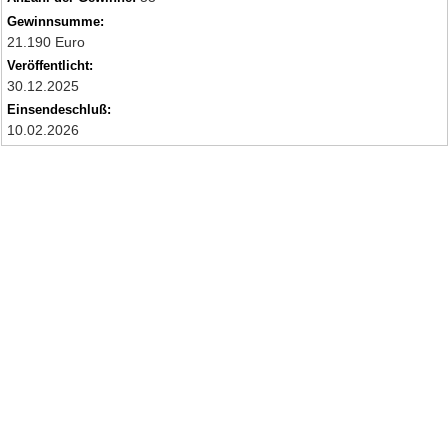
Gewinnsumme:
21.190 Euro
Veröffentlicht:
30.12.2025
Einsendeschluß:
10.02.2026