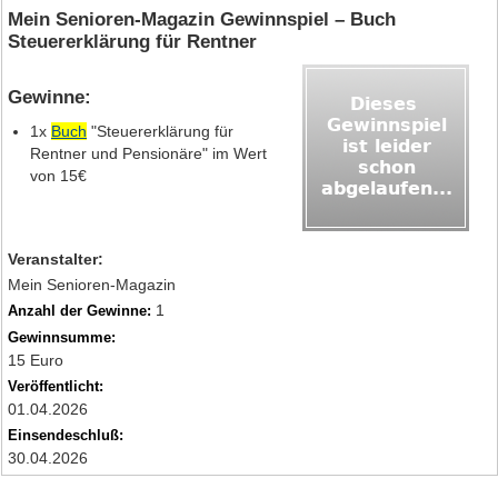
Mein Senioren-Magazin Gewinnspiel – Buch
Steuererklärung für Rentner
Gewinne:
1x
Buch
"Steuererklärung für
Rentner und Pensionäre" im Wert
von 15€
Veranstalter:
Mein Senioren-Magazin
1
Anzahl der Gewinne:
Gewinnsumme:
15 Euro
Veröffentlicht:
01.04.2026
Einsendeschluß:
30.04.2026