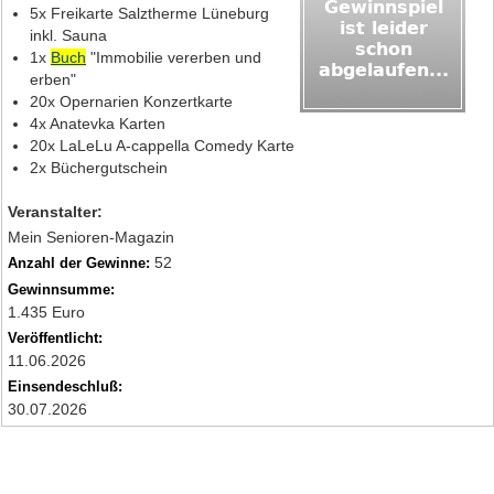
5x Freikarte Salztherme Lüneburg
inkl. Sauna
1x
Buch
"Immobilie vererben und
erben"
20x Opernarien Konzertkarte
4x Anatevka Karten
20x LaLeLu A‑cappella Comedy Karte
2x Büchergutschein
Veranstalter:
Mein Senioren-Magazin
52
Anzahl der Gewinne:
Gewinnsumme:
1.435 Euro
Veröffentlicht:
11.06.2026
Einsendeschluß:
30.07.2026