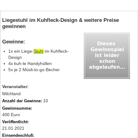
Liegestuhl im Kuhfleck-Design & weitere Preise
gewinnen
Gewinne:
1x ein Liege-
Stuhl
im Kuhfleck-
Design
4x kuh-le Handyhüllen
5x je 2 Müsli-to-go-Becher
Veranstalter:
Milchland
10
Anzahl der Gewinne:
Gewinnsumme:
400 Euro
Veröffentlicht:
21.01.2021
Einsendeschluß: