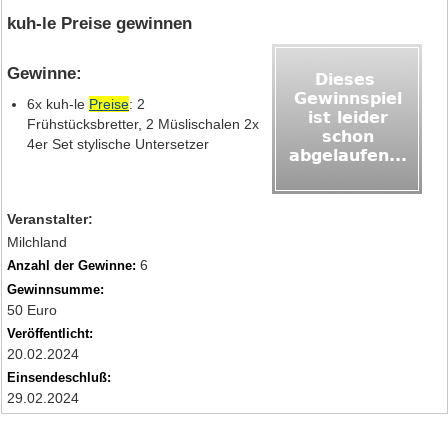
kuh-le Preise gewinnen
Gewinne:
6x kuh-le
Preise
: 2
Frühstücksbretter, 2 Müslischalen 2x
4er Set stylische Untersetzer
Veranstalter:
Milchland
6
Anzahl der Gewinne:
Gewinnsumme:
50 Euro
Veröffentlicht:
20.02.2024
Einsendeschluß:
29.02.2024