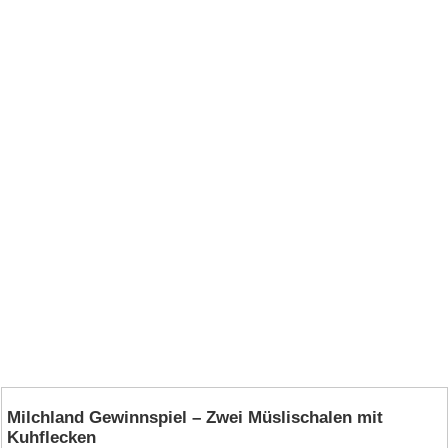
Milchland Gewinnspiel – Zwei Müslischalen mit
Kuhflecken