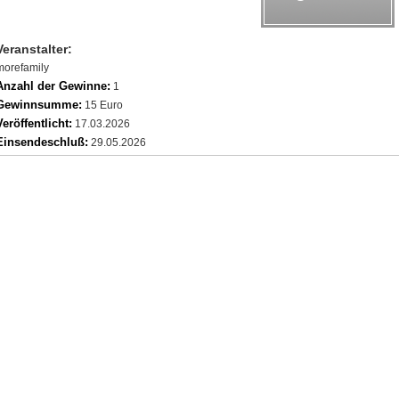
Veranstalter:
morefamily
Anzahl der Gewinne:
1
Gewinnsumme:
15 Euro
Veröffentlicht:
17.03.2026
Einsendeschluß:
29.05.2026