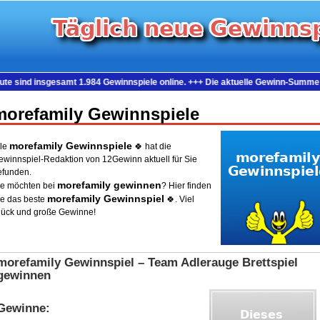
esamt 1.984 Gewinnspiele online. +++ Die aktuelle Gewinn-Summe beträgt 38.95
morefamily Gewinnspiele
morefamily Gewinnspiele
lle
🍀 hat die
ewinnspiel-Redaktion von 12Gewinn aktuell für Sie
efunden.
morefamily gewinnen
ie möchten bei
? Hier finden
morefamily Gewinnspiel
ie das beste
🍀. Viel
lück und große Gewinne!
morefamily Gewinnspiel – Team Adlerauge Brettspiel
gewinnen
Gewinne: