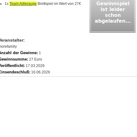
1x
Team Adlerauge
Brettspiel im Wert von 27€
Veranstalter:
morefamily
Anzahl der Gewinne:
1
Gewinnsumme:
27 Euro
Veröffentlicht:
17.03.2026
Einsendeschluß:
16.06.2026