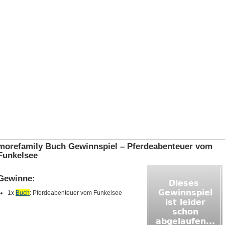
morefamily Buch Gewinnspiel – Pferdeabenteuer vom
Funkelsee
Gewinne:
1x
Buch
: Pferdeabenteuer vom Funkelsee