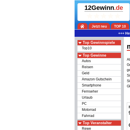
12Gewinn
.de
Jetzt neu
TOP 10
+++ Heute sind insg
Top Gewinnspiele
Top10
Top Gewinne
A
Autos
G
Reisen
g
Geld
S
Amazon Gutschein
S
Smartphone
G
Fernseher
Urlaub
PC
Motorrad
Fahrrad
Top Veranstalter
Rewe