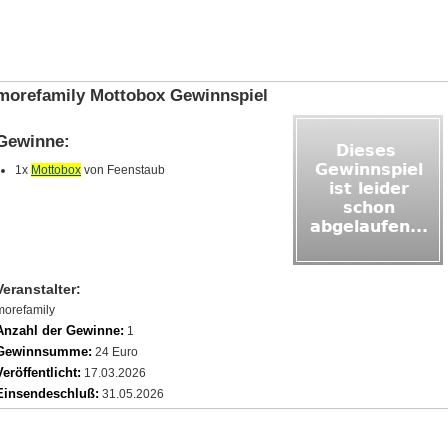
morefamily Mottobox Gewinnspiel
Gewinne:
1x
Mottobox
von Feenstaub
Veranstalter:
morefamily
Anzahl der Gewinne:
1
Gewinnsumme:
24 Euro
Veröffentlicht:
17.03.2026
Einsendeschluß:
31.05.2026