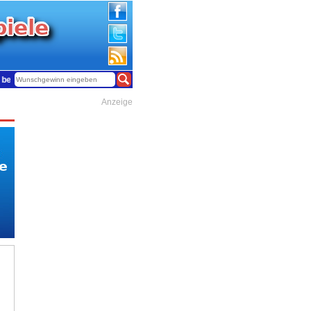
3.808 Euro. +++ Insgesamt 17.975.261 Gewinne warten auf glückliche Gewinner
Anzeige