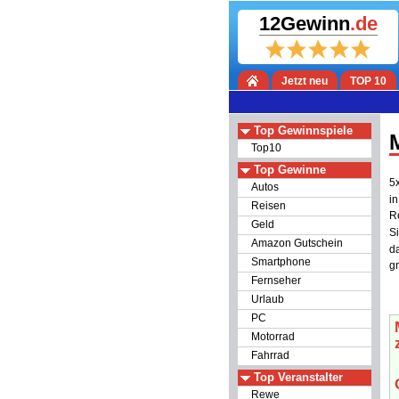
12Gewinn
.de
Jetzt neu
TOP 10
+++ He
Top Gewinnspiele
Top10
Top Gewinne
5
Autos
i
Reisen
R
Geld
S
Amazon Gutschein
d
Smartphone
g
Fernseher
Urlaub
PC
Motorrad
Fahrrad
Top Veranstalter
Rewe