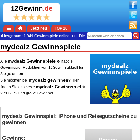
12Gewinn
.de
Jetzt neu
TOP 10
sgesamt 1.949 Gewinnspiele online. +++ Die aktuelle Gewinn-Summe beträgt 37
mydealz Gewinnspiele
mydealz Gewinnspiele
Alle
🍀 hat die
Gewinnspiel-Redaktion von 12Gewinn aktuell für
Sie gefunden.
mydealz gewinnen
Sie möchten bei
? Hier
mydealz Gewinnspiel
finden Sie das beste
🍀.
Viel Glück und große Gewinne!
mydealz Gewinnspiel: iPhone und Reisegutscheine zu
gewinnen
Gewinne: