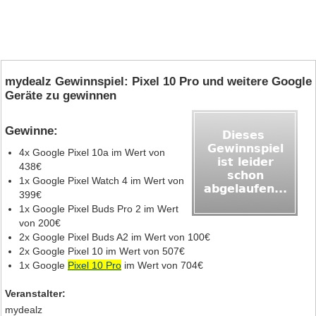
mydealz Gewinnspiel: Pixel 10 Pro und weitere Google
Geräte zu gewinnen
Gewinne:
4x Google Pixel 10a im Wert von
438€
1x Google Pixel Watch 4 im Wert von
399€
1x Google Pixel Buds Pro 2 im Wert
von 200€
2x Google Pixel Buds A2 im Wert von 100€
2x Google Pixel 10 im Wert von 507€
1x Google
Pixel 10 Pro
im Wert von 704€
Veranstalter:
mydealz