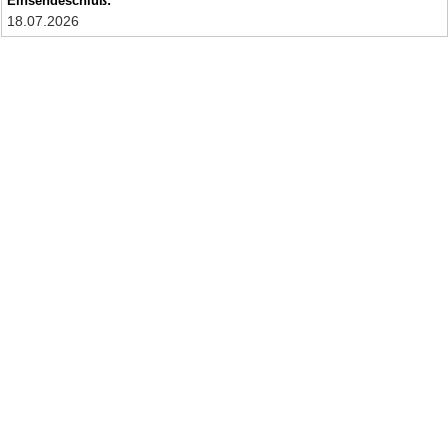
Einsendeschluß:
18.07.2026