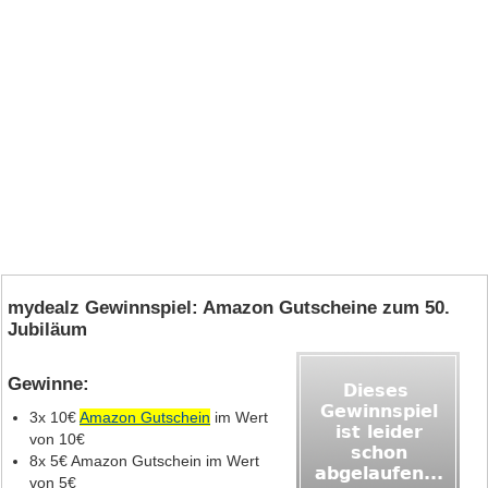
mydealz Gewinnspiel: Amazon Gutscheine zum 50.
Jubiläum
Gewinne:
3x 10€
Amazon Gutschein
im Wert
von 10€
8x 5€ Amazon Gutschein im Wert
von 5€