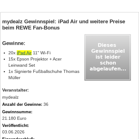
mydealz Gewinnspiel: iPad Air und weitere Preise
beim REWE Fan-Bonus
Gewinne:
20x
iPad Air
11" Wi-Fi
15x Epson Projektor + Acer
Leinwand Set
1x Signierte Fußballschuhe Thomas
Müller
Veranstalter:
mydealz
36
Anzahl der Gewinne:
Gewinnsumme:
21.180 Euro
Veröffentlicht:
03.06.2026