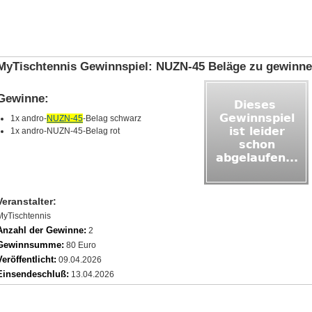
MyTischtennis Gewinnspiel: NUZN-45 Beläge zu gewinn
Gewinne:
1x andro-
NUZN-45
-Belag schwarz
1x andro-NUZN-45-Belag rot
Veranstalter:
MyTischtennis
Anzahl der Gewinne:
2
Gewinnsumme:
80 Euro
Veröffentlicht:
09.04.2026
Einsendeschluß:
13.04.2026