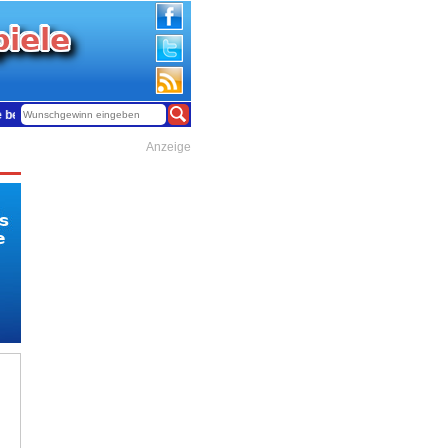
79.463 Euro. +++ Insgesamt 17.971.856 Gewinne warten auf glückliche Gewinner
Anzeige