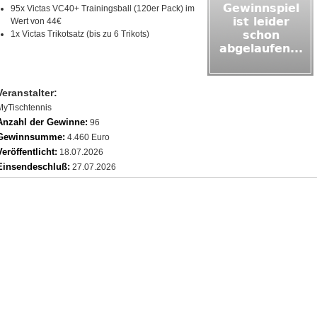
95x Victas VC40+ Trainingsball (120er Pack) im
Wert von 44€
1x Victas Trikotsatz (bis zu 6 Trikots)
Veranstalter:
MyTischtennis
Anzahl der Gewinne:
96
Gewinnsumme:
4.460 Euro
Veröffentlicht:
18.07.2026
Einsendeschluß:
27.07.2026