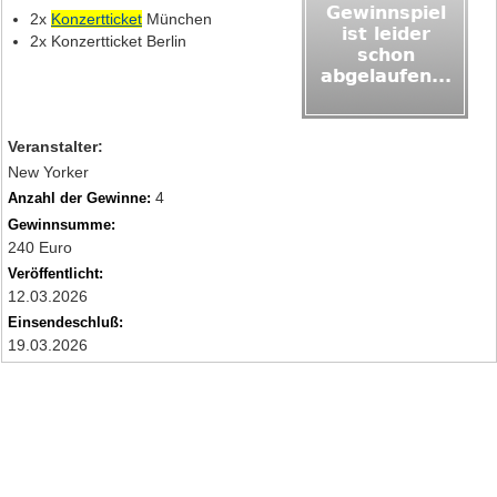
2x
Konzertticket
München
2x Konzertticket Berlin
Veranstalter:
New Yorker
4
Anzahl der Gewinne:
Gewinnsumme:
240 Euro
Veröffentlicht:
12.03.2026
Einsendeschluß:
19.03.2026