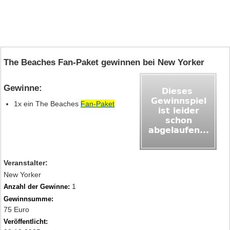
The Beaches Fan-Paket gewinnen bei New Yorker
Gewinne:
1x ein The Beaches
Fan-Paket
Veranstalter:
New Yorker
1
Anzahl der Gewinne:
Gewinnsumme:
75 Euro
Veröffentlicht: