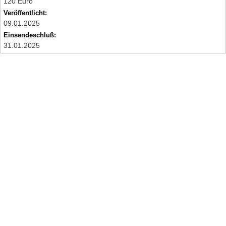
120 Euro
Veröffentlicht:
09.01.2025
Einsendeschluß:
31.01.2025