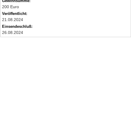
Gewinnsumme:
200 Euro
Veröffentlicht:
21.08.2024
Einsendeschluß:
26.08.2024