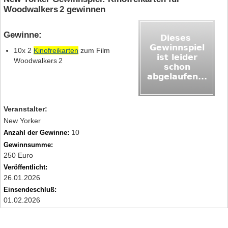
Woodwalkers 2 gewinnen
Gewinne:
10x 2
Kinofreikarten
zum Film
Woodwalkers 2
Veranstalter:
New Yorker
10
Anzahl der Gewinne:
Gewinnsumme:
250 Euro
Veröffentlicht:
26.01.2026
Einsendeschluß:
01.02.2026