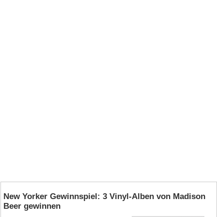
New Yorker Gewinnspiel: 3 Vinyl-Alben von Madison
Beer gewinnen