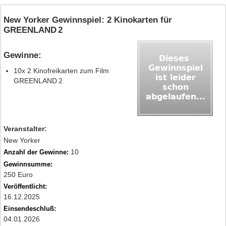
New Yorker Gewinnspiel: 2 Kinokarten für
GREENLAND 2
Gewinne:
10x 2 Kinofreikarten zum Film
GREENLAND 2
Veranstalter:
New Yorker
10
Anzahl der Gewinne:
Gewinnsumme:
250 Euro
Veröffentlicht:
16.12.2025
Einsendeschluß:
04.01.2026