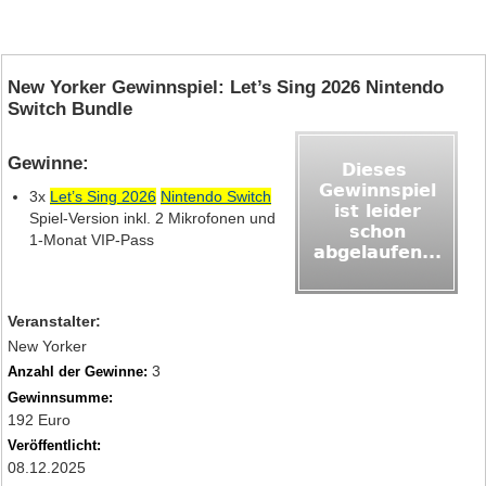
New Yorker Gewinnspiel: Let’s Sing 2026 Nintendo
Switch Bundle
Gewinne:
3x
Let’s Sing 2026
Nintendo Switch
Spiel-Version inkl. 2 Mikrofonen und
1‑Monat VIP‑Pass
Veranstalter:
New Yorker
3
Anzahl der Gewinne:
Gewinnsumme:
192 Euro
Veröffentlicht:
08.12.2025