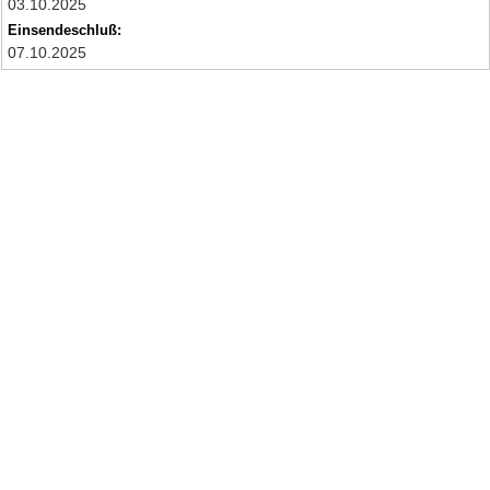
03.10.2025
Einsendeschluß:
07.10.2025