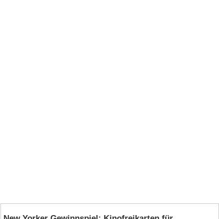
New Yorker Gewinnspiel: Kinofreikarten für