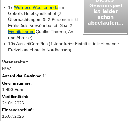
1x
Wellness-Wochenende
im
Göbel’s Hotel Quellenhof (2
Übernachtungen für 2 Personen inkl.
Frühstück, Verwöhnbuffet, Spa, 2
Eintrittskarten
QuellenTherme, An-
und Abreise)
10x AuszeitCardPlus (1 Jahr freier Eintritt in teilnehmende
Freizeitangebote in Nordhessen)
Veranstalter:
NVV
11
Anzahl der Gewinne:
Gewinnsumme:
1.400 Euro
Veröffentlicht:
24.04.2026
Einsendeschluß:
15.07.2026