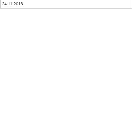
24.11.2018