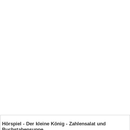
Hörspiel - Der kleine König - Zahlensalat und
Buchstabensuppe