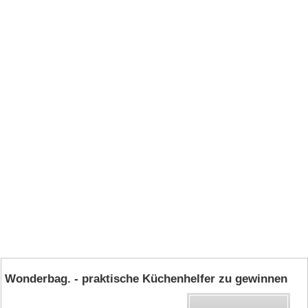
Wonderbag. - praktische Küchenhelfer zu gewinnen