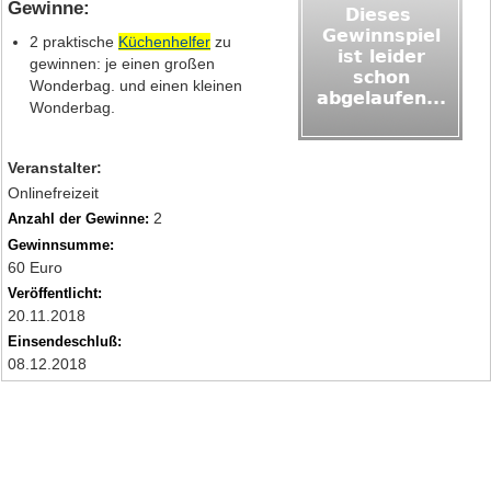
Gewinne:
2 praktische
Küchenhelfer
zu
gewinnen: je einen großen
Wonderbag. und einen kleinen
Wonderbag.
Veranstalter:
Onlinefreizeit
2
Anzahl der Gewinne:
Gewinnsumme:
60 Euro
Veröffentlicht:
20.11.2018
Einsendeschluß:
08.12.2018