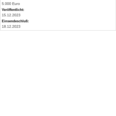
5.000 Euro
Veröffentlicht:
15.12.2023
Einsendeschluß:
18.12.2023