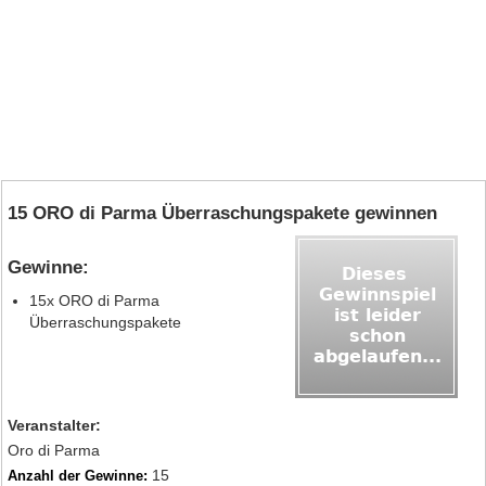
15 ORO di Parma Überraschungspakete gewinnen
Gewinne:
15x ORO di Parma
Überraschungspakete
Veranstalter:
Oro di Parma
15
Anzahl der Gewinne: