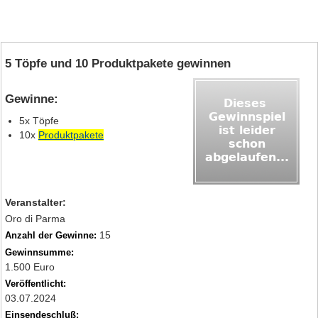
5 Töpfe und 10 Produktpakete gewinnen
Gewinne:
5x Töpfe
10x
Produktpakete
Veranstalter:
Oro di Parma
15
Anzahl der Gewinne:
Gewinnsumme:
1.500 Euro
Veröffentlicht:
03.07.2024
Einsendeschluß: