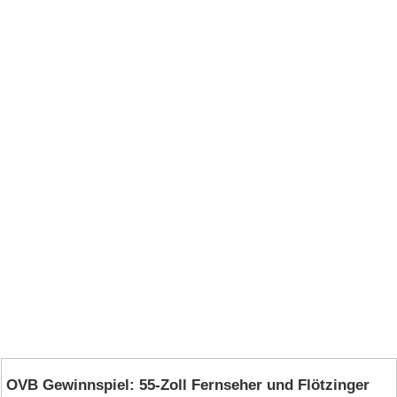
OVB Gewinnspiel: 55‑Zoll Fernseher und Flötzinger