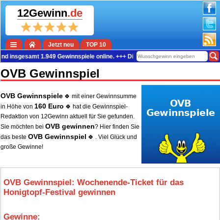
12Gewinn
.de
Jetzt neu
TOP 10
sgesamt 1.949 Gewinnspiele online. +++ Die aktuelle Gewinn-Summe beträgt 37
OVB Gewinnspiel
OVB Gewinnspiele
🍀 mit einer Gewinnsumme
160 Euro
in Höhe von
🍀 hat die Gewinnspiel-
Redaktion von 12Gewinn aktuell für Sie gefunden.
OVB gewinnen
Sie möchten bei
? Hier finden Sie
OVB Gewinnspiel
das beste
🍀 . Viel Glück und
große Gewinne!
OVB Gewinnspiel: Wochenende‑Ticket für das
Honigtopf‑Festival gewinnen
Gewinne: