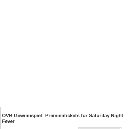
OVB Gewinnspiel: Premientickets für Saturday Night
Fever