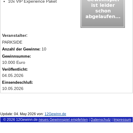
10x VIP Experience Paket
Veranstalter:
PARKSIDE
10
Anzahl der Gewinne:
Gewinnsumme:
10.000 Euro
Veröffentlicht:
04.05.2026
Einsendeschluß:
10.05.2026
Update:
04. May 2026
von:
12Gewinn.de
© 2026
12Gewinn.de
neues Gewinnspiel empfehlen
|
Datenschutz
|
Impressum