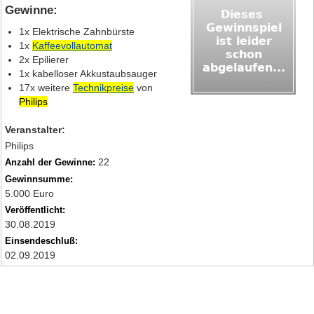
Gewinne:
1x Elektrische Zahnbürste
1x
Kaffeevollautomat
2x Epilierer
1x kabelloser Akkustaubsauger
17x weitere
Technikpreise
von
Philips
Veranstalter:
Philips
22
Anzahl der Gewinne:
Gewinnsumme:
5.000 Euro
Veröffentlicht:
30.08.2019
Einsendeschluß:
02.09.2019