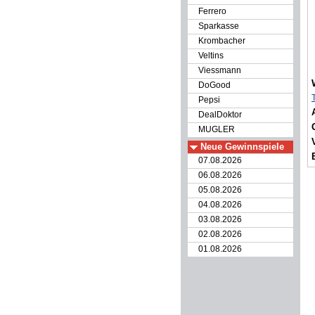
Ferrero
Sparkasse
Krombacher
Veltins
Viessmann
DoGood
Pepsi
DealDoktor
MUGLER
Neue Gewinnspiele
07.08.2026
06.08.2026
05.08.2026
04.08.2026
03.08.2026
02.08.2026
01.08.2026