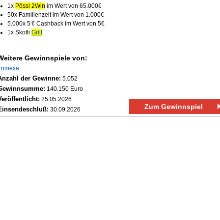
1.
1x
Pössl 2Win
im Wert von 65.000€
50x Familienzelt im Wert von 1.000€
5.000x 5 € Cashback im Wert von 5€
1x Skotti
Grill
Weitere Gewinnspiele von:
Trimexa
Anzahl der Gewinne:
5.052
Gewinnsumme:
140.150 Euro
Veröffentlicht:
25.05.2026
Zum Gewinnspiel
Einsendeschluß:
30.09.2026