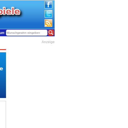
e beträgt 38.953.338 Euro. +++ Insgesamt 17.975.255 Gewinne warten auf glück
Anzeige