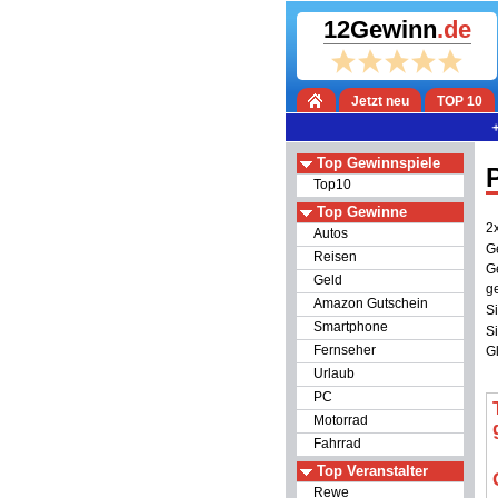
12Gewinn
.de
Jetzt neu
TOP 10
+++ H
Top Gewinnspiele
Top10
Top Gewinne
2
Autos
G
Reisen
G
Geld
g
Amazon Gutschein
S
Smartphone
S
Fernseher
G
Urlaub
PC
Motorrad
Fahrrad
Top Veranstalter
Rewe