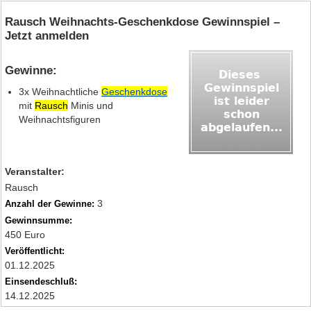
Rausch Weihnachts-Geschenkdose Gewinnspiel –
Jetzt anmelden
Gewinne:
3x Weihnachtliche
Geschenkdose
mit
Rausch
Minis und
Weihnachtsfiguren
Veranstalter:
Rausch
3
Anzahl der Gewinne:
Gewinnsumme:
450 Euro
Veröffentlicht:
01.12.2025
Einsendeschluß:
14.12.2025