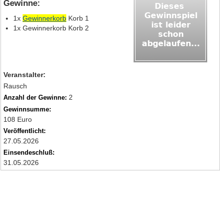
Gewinne:
1x
Gewinnerkorb
Korb 1
1x Gewinnerkorb Korb 2
Veranstalter:
Rausch
2
Anzahl der Gewinne:
Gewinnsumme:
108 Euro
Veröffentlicht:
27.05.2026
Einsendeschluß:
31.05.2026