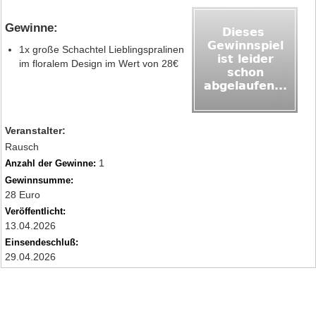
Gewinne:
1x große Schachtel Lieblingspralinen
im floralem Design im Wert von 28€
Veranstalter:
Rausch
1
Anzahl der Gewinne:
Gewinnsumme:
28 Euro
Veröffentlicht:
13.04.2026
Einsendeschluß:
29.04.2026