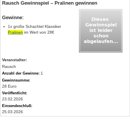
Rausch Gewinnspiel – Pralinen gewinnen
Gewinne:
1x große Schachtel Klassiker
Pralinen
im Wert von 28€
Veranstalter:
Rausch
1
Anzahl der Gewinne:
Gewinnsumme:
28 Euro
Veröffentlicht:
23.02.2026
Einsendeschluß:
25.03.2026