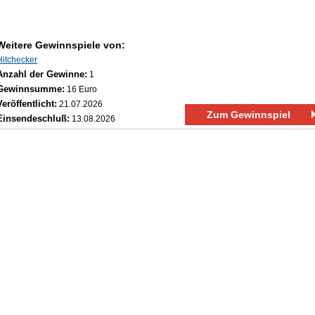
Weitere Gewinnspiele von:
Hitchecker
Anzahl der Gewinne:
1
Gewinnsumme:
16 Euro
Veröffentlicht:
21.07.2026
Zum Gewinnspiel
Einsendeschluß:
13.08.2026