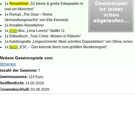
1x
Reiseführer
„52 kleine & große Eskapaden in
und um München“
1x Roman „The Deal – Reine
Verhandlungssache“ von Elle Kennedy
1x Kroatien‑Reiseführer
1x
DVD
‑Box „Lena Lorenz“ Staffel 11
1x Rätselbuch „True Crime: Wissen in Rätseln“
1x Autobiografie „Ungeschminkt: Mein schrilles Doppelleben“ von Olivia Jones
1x
Buch
„ESC – Das kleinste Buch zum größten Musikereignis“
Weitere Gewinnspiele von:
Hitchecker
Anzahl der Gewinne:
7
Gewinnsumme:
114 Euro
Veröffentlicht:
14.05.2026
Einsendeschluß:
02.06.2026