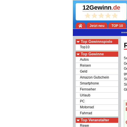
12Gewinn
.de
Jetzt neu
TOP 10
+++ Heute sind 
Top Gewinnspiele
Top10
Top Gewinne
5
Autos
G
Reisen
G
Geld
g
Amazon Gutschein
S
Smartphone
S
Fernseher
G
Urlaub
PC
Motorrad
Fahrrad
Top Veranstalter
Rewe