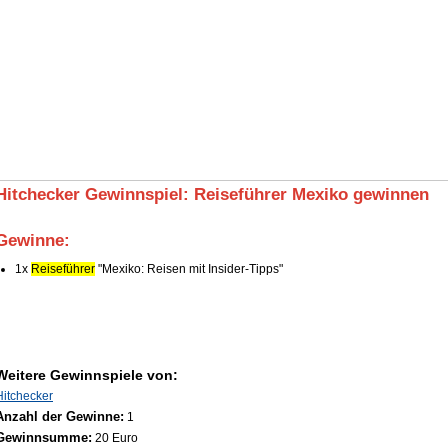
Hitchecker Gewinnspiel: Reiseführer Mexiko gewinnen
Gewinne:
2.
1x
Reiseführer
"Mexiko: Reisen mit Insider‑Tipps"
Weitere Gewinnspiele von:
Hitchecker
Anzahl der Gewinne:
1
Gewinnsumme:
20 Euro