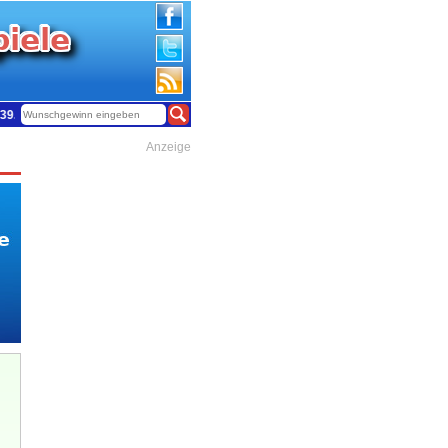
uro. +++ Insgesamt 17.975.948 Gewinne warten auf glückliche Gewinner. +++
Anzeige