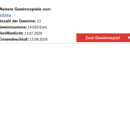
Weitere Gewinnspiele von:
Debeka
Anzahl der Gewinne:
13
Gewinnsumme:
14.029 Euro
Veröffentlicht:
13.07.2026
Zum Gewinnspiel
Einsendeschluß:
13.09.2026