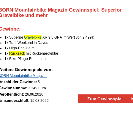
BORN Mountainbike Magazin Gewinnspiel: Superior
Gravelbike und mehr
Gewinne:
4.
1x Superior
Gravelbike
XR 9.5 GRA im Wert von 2.499€
1x Trail‑Weekend in Davos
1x High‑End‑Helm
1x
Rucksack
mit Rückenprotektor
1x Bike‑Pflege‑Equipment
Weitere Gewinnspiele von:
BORN Mountainbike Magazin
Anzahl der Gewinne:
5
Gewinnsumme:
3.249 Euro
Veröffentlicht:
26.06.2026
Zum Gewinnspiel
Einsendeschluß:
15.08.2026