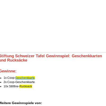
Stiftung Schweizer Tafel Gewinnspiel: Geschenkkarten
und Rucksäcke
Gewinne:
5.
1x Coop-
Geschenkkarte
2x Coop-Geschenkkarte
10x Stillfine-
Rucksack
Weitere Gewinnspiele von: