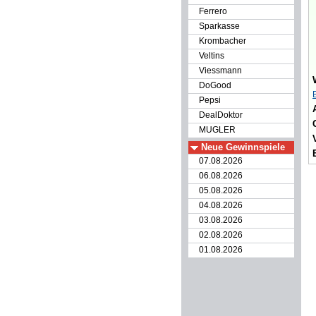
Ferrero
Sparkasse
Krombacher
Veltins
Viessmann
DoGood
Pepsi
DealDoktor
MUGLER
Neue Gewinnspiele
07.08.2026
06.08.2026
05.08.2026
04.08.2026
03.08.2026
02.08.2026
01.08.2026