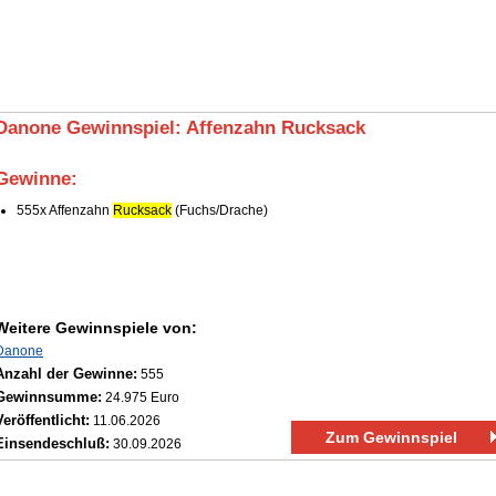
Danone Gewinnspiel: Affenzahn Rucksack
Gewinne:
2.
555x Affenzahn
Rucksack
(Fuchs/Drache)
Weitere Gewinnspiele von:
Danone
Anzahl der Gewinne:
555
Gewinnsumme:
24.975 Euro
Veröffentlicht:
11.06.2026
Zum Gewinnspiel
Einsendeschluß:
30.09.2026