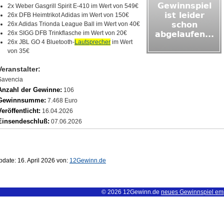
2x Weber Gasgrill Spirit E-410 im Wert von 549€
26x DFB Heimtrikot Adidas im Wert von 150€
26x Adidas Trionda League Ball im Wert von 40€
26x SIGG DFB Trinkflasche im Wert von 20€
26x JBL GO 4 Bluetooth-
Lautsprecher
im Wert
von 35€
Veranstalter:
Savencia
Anzahl der Gewinne:
106
Gewinnsumme:
7.468 Euro
Veröffentlicht:
16.04.2026
Einsendeschluß:
07.06.2026
pdate:
16. April 2026
von:
12Gewinn.de
© 2026
12Gewinn.de
neues Gewinnspiel em