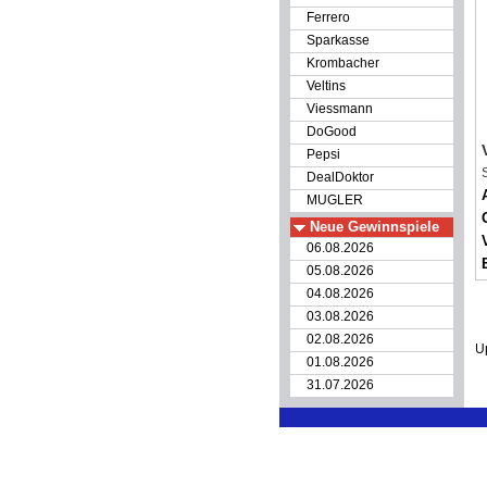
Ferrero
Sparkasse
Krombacher
Veltins
Viessmann
DoGood
Pepsi
DealDoktor
MUGLER
Neue Gewinnspiele
06.08.2026
05.08.2026
04.08.2026
03.08.2026
02.08.2026
U
01.08.2026
31.07.2026