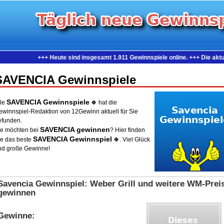
+++ Heute sind insgesamt 1.911 Gewinnspiele online. +++ Die aktuel
SAVENCIA Gewinnspiele
SAVENCIA Gewinnspiele
lle
🍀 hat die
ewinnspiel-Redaktion von 12Gewinn aktuell für Sie
efunden.
SAVENCIA gewinnen
ie möchten bei
? Hier finden
SAVENCIA Gewinnspiel
ie das beste
🍀. Viel Glück
nd große Gewinne!
Savencia Gewinnspiel: Weber Grill und weitere WM-Prei
gewinnen
Gewinne: