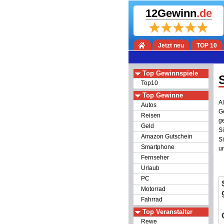
12Gewinn
.de
Jetzt neu
TOP 10
Top Gewinnspiele
Top10
Top Gewinne
A
Autos
G
Reisen
g
Geld
S
Amazon Gutschein
S
Smartphone
u
Fernseher
Urlaub
PC
Motorrad
Fahrrad
Top Veranstalter
Rewe