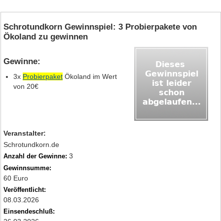
Schrotundkorn Gewinnspiel: 3 Probierpakete von
Ökoland zu gewinnen
Gewinne:
3x
Probierpaket
Ökoland im Wert
von 20€
Veranstalter:
Schrotundkorn.de
3
Anzahl der Gewinne:
Gewinnsumme:
60 Euro
Veröffentlicht:
08.03.2026
Einsendeschluß: