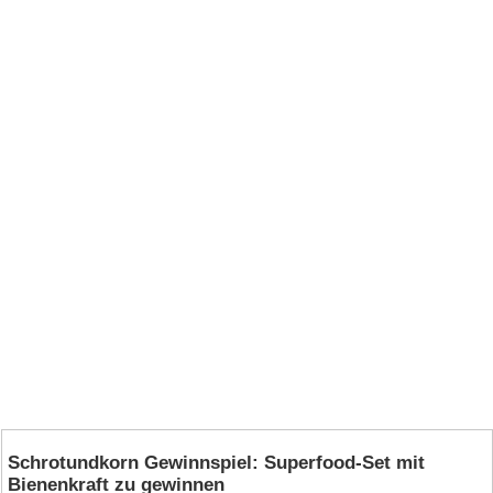
Schrotundkorn Gewinnspiel: Superfood-Set mit
Bienenkraft zu gewinnen