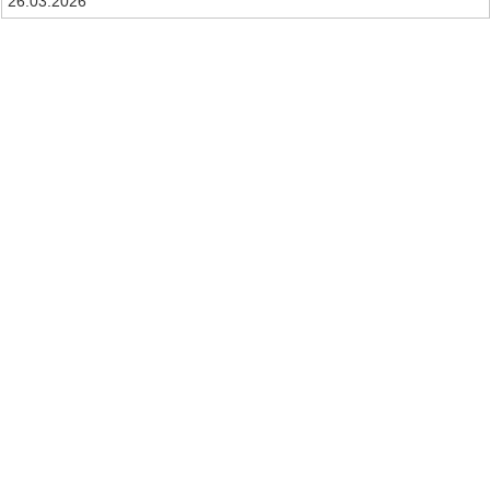
26.03.2026