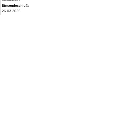
Einsendeschluß:
26.03.2026