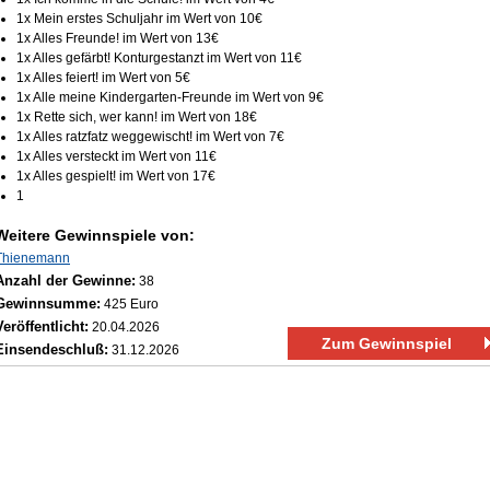
1x Mein erstes Schuljahr im Wert von 10€
1x Alles Freunde! im Wert von 13€
1x Alles gefärbt! Konturgestanzt im Wert von 11€
1x Alles feiert! im Wert von 5€
1x Alle meine Kindergarten‑Freunde im Wert von 9€
1x Rette sich, wer kann! im Wert von 18€
1x Alles ratzfatz weggewischt! im Wert von 7€
1x Alles versteckt im Wert von 11€
1x Alles gespielt! im Wert von 17€
1
Weitere Gewinnspiele von:
Thienemann
Anzahl der Gewinne:
38
Gewinnsumme:
425 Euro
Veröffentlicht:
20.04.2026
Zum Gewinnspiel
Einsendeschluß:
31.12.2026