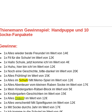
Thienemann Gewinnspiel: Handpuppe und 10
Socke‑Fanpakete
Gewinne:
2.
1x Alles wieder beste Freunde! im Wert von 14€
1x Fit für die Schule! im Wert von 12€
1x Hallo Schule, jetzt komme ich! im Wert von 4€
1x Huhu, hier bin ich! im Wert von 12€
1x Noch eine Geschichte, bitte-danke! im Wert von 20€
1x Alles Frühling! im Wert von 15€
1x Alles im
Schuh
! Mit Memo-Spiel im Wert von 12€
1x Alles Abenteuer vom kleinen Raben Socke im Wert von 17€
1x Mein Kindergarten‑Rätsel‑Block im Wert von 5€
1x Kindergarten‑Geschichten im Wert von 15€
1x Alles
Ostern
! im Wert von 12€
1x Alles verschenkt! Mit Spielfiguren im Wert von 12€
1x Mit Socke durchs Jahr im Wert von 17€
1x Ich komme in die Schule! im Wert von 4€