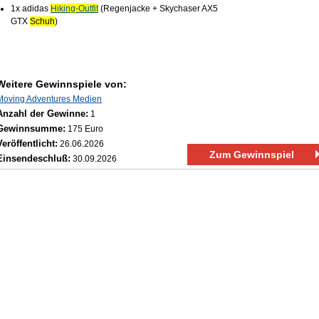
1.
1x adidas
Hiking‑Outfit
(Regenjacke + Skychaser AX5
GTX
Schuh
)
Weitere Gewinnspiele von:
Moving Adventures Medien
Anzahl der Gewinne:
1
Gewinnsumme:
175 Euro
Veröffentlicht:
26.06.2026
Zum Gewinnspiel
Einsendeschluß:
30.09.2026