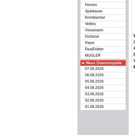
Ferrero
Sparkasse
Krombacher
Veltins
Viessmann
DoGood
Pepsi
DealDoktor
MUGLER
Neue Gewinnspiele
07.08.2026
06.08.2026
05.08.2026
04.08.2026
03.08.2026
02.08.2026
01.08.2026