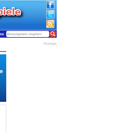
 38.854.027 Euro. +++ Insgesamt 17.972.148 Gewinne warten auf glückliche Gew
Anzeige