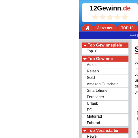
12Gewinn
.de
Jetzt neu
TOP 10
+++ Heute sind
Top Gewinnspiele
Top10
Top Gewinne
2
Autos
i
Reisen
v
Geld
S
Amazon Gutschein
d
Smartphone
g
Fernseher
Urlaub
PC
Motorrad
Fahrrad
Top Veranstalter
Rewe