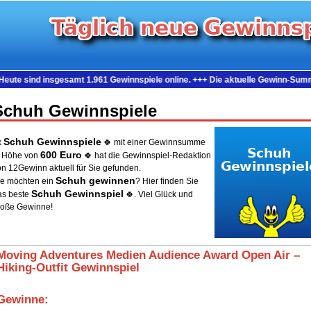
 insgesamt 1.961 Gewinnspiele online. +++ Die aktuelle Gewinn-Summe beträgt
Schuh Gewinnspiele
Schuh Gewinnspiele
x
🍀 mit einer Gewinnsumme
600 Euro
n Höhe von
🍀 hat die Gewinnspiel-Redaktion
on 12Gewinn aktuell für Sie gefunden.
Schuh gewinnen
ie möchten ein
? Hier finden Sie
Schuh Gewinnspiel
as beste
🍀. Viel Glück und
roße Gewinne!
Moving Adventures Medien Audience Award Open Air –
Hiking‑Outfit Gewinnspiel
Gewinne: