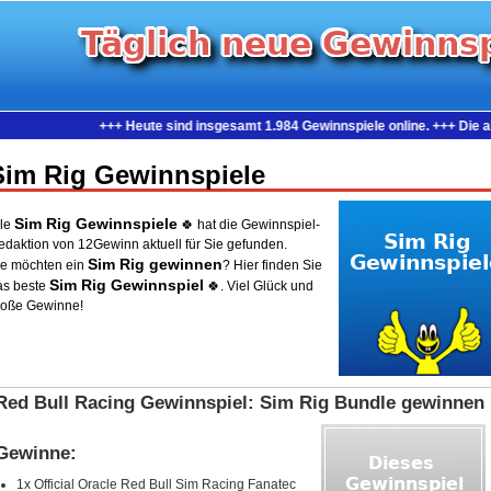
+++ Heute sind insgesamt 1.984 Gewinnspiele online. +++ Die akt
Sim Rig Gewinnspiele
Sim Rig Gewinnspiele
lle
🍀 hat die Gewinnspiel-
edaktion von 12Gewinn aktuell für Sie gefunden.
Sim Rig gewinnen
ie möchten ein
? Hier finden Sie
Sim Rig Gewinnspiel
as beste
🍀. Viel Glück und
roße Gewinne!
Red Bull Racing Gewinnspiel: Sim Rig Bundle gewinnen
Gewinne:
1x Official Oracle Red Bull Sim Racing Fanatec