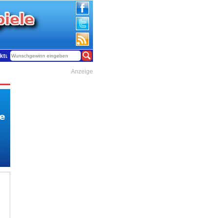
uelle Gewinn-Summe beträgt 38.953.808 Euro. +++ Insgesamt 17.975.261 Gewinn
Anzeige