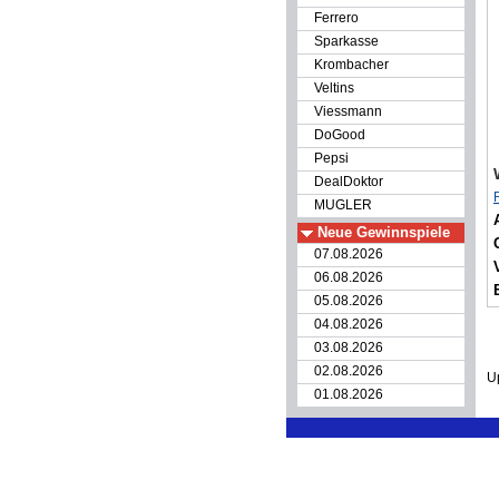
Ferrero
Sparkasse
Krombacher
Veltins
Viessmann
DoGood
Pepsi
DealDoktor
MUGLER
Neue Gewinnspiele
07.08.2026
06.08.2026
05.08.2026
04.08.2026
03.08.2026
02.08.2026
U
01.08.2026