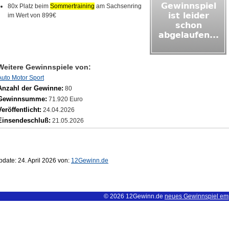
80x Platz beim
Sommertraining
am Sachsenring
im Wert von 899€
Weitere Gewinnspiele von:
Auto Motor Sport
Anzahl der Gewinne:
80
Gewinnsumme:
71.920 Euro
Veröffentlicht:
24.04.2026
Einsendeschluß:
21.05.2026
pdate:
24. April 2026
von:
12Gewinn.de
© 2026
12Gewinn.de
neues Gewinnspiel em