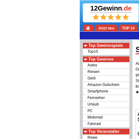
12Gewinn
.de
Jetzt neu
TOP 10
Top Gewinnspiele
Top10
Top Gewinne
A
Autos
G
Reisen
g
Geld
S
Amazon Gutschein
f
Smartphone

Fernseher
Urlaub
PC
Motorrad
Fahrrad
Top Veranstalter
Rewe