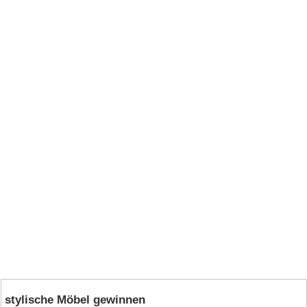
stylische Möbel gewinnen