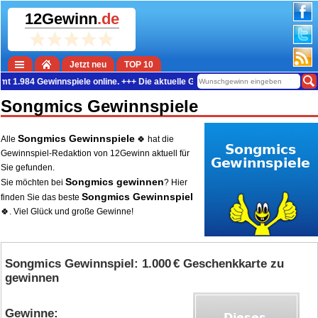
12Gewinn
.de
Jetzt neu
TOP 10
.984 Gewinnspiele online. +++ Die aktuelle Gewinn-Summe beträgt 38.953.808 
Songmics Gewinnspiele
Songmics Gewinnspiele
Alle
🍀 hat die
Gewinnspiel-Redaktion von 12Gewinn aktuell für
Sie gefunden.
Songmics gewinnen
Sie möchten bei
? Hier
Songmics Gewinnspiel
finden Sie das beste
🍀. Viel Glück und große Gewinne!
Songmics Gewinnspiel: 1.000 € Geschenkkarte zu
gewinnen
Gewinne: