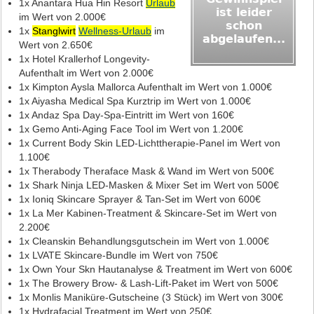
1x Anantara Hua Hin Resort
Urlaub
im Wert von 2.000€
1x
Stanglwirt
Wellness-Urlaub
im
Wert von 2.650€
1x Hotel Krallerhof Longevity-
Aufenthalt im Wert von 2.000€
1x Kimpton Aysla Mallorca Aufenthalt im Wert von 1.000€
1x Aiyasha Medical Spa Kurztrip im Wert von 1.000€
1x Andaz Spa Day-Spa-Eintritt im Wert von 160€
1x Gemo Anti-Aging Face Tool im Wert von 1.200€
1x Current Body Skin LED-Lichttherapie-Panel im Wert von
1.100€
1x Therabody Theraface Mask & Wand im Wert von 500€
1x Shark Ninja LED-Masken & Mixer Set im Wert von 500€
1x Ioniq Skincare Sprayer & Tan-Set im Wert von 600€
1x La Mer Kabinen-Treatment & Skincare-Set im Wert von
2.200€
1x Cleanskin Behandlungsgutschein im Wert von 1.000€
1x LVATE Skincare-Bundle im Wert von 750€
1x Own Your Skn Hautanalyse & Treatment im Wert von 600€
1x The Browery Brow- & Lash-Lift-Paket im Wert von 500€
1x Monlis Maniküre-Gutscheine (3 Stück) im Wert von 300€
1x Hydrafacial Treatment im Wert von 250€