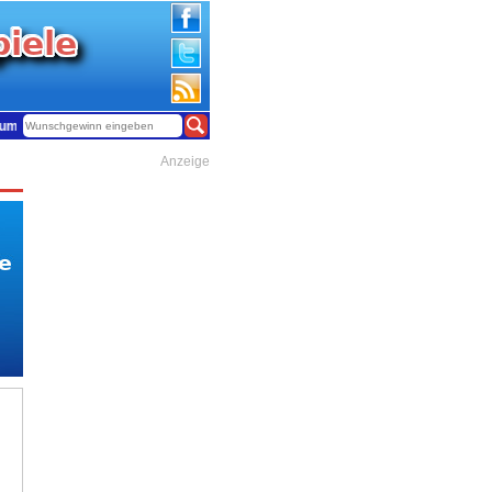
eträgt 38.953.808 Euro. +++ Insgesamt 17.975.261 Gewinne warten auf glückli
Anzeige