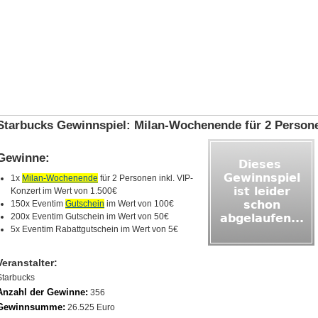
Starbucks Gewinnspiel: Milan-Wochenende für 2 Person
Gewinne:
1x
Milan-Wochenende
für 2 Personen inkl. VIP-
Konzert im Wert von 1.500€
150x Eventim
Gutschein
im Wert von 100€
200x Eventim Gutschein im Wert von 50€
5x Eventim Rabattgutschein im Wert von 5€
Veranstalter:
Starbucks
Anzahl der Gewinne:
356
Gewinnsumme:
26.525 Euro