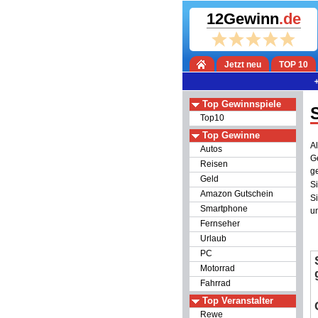
12Gewinn
.de
Jetzt neu
TOP 10
+++ Heut
Top Gewinnspiele
Top10
Top Gewinne
A
Autos
G
Reisen
g
Geld
S
Amazon Gutschein
S
Smartphone
u
Fernseher
Urlaub
PC
Motorrad
Fahrrad
Top Veranstalter
Rewe