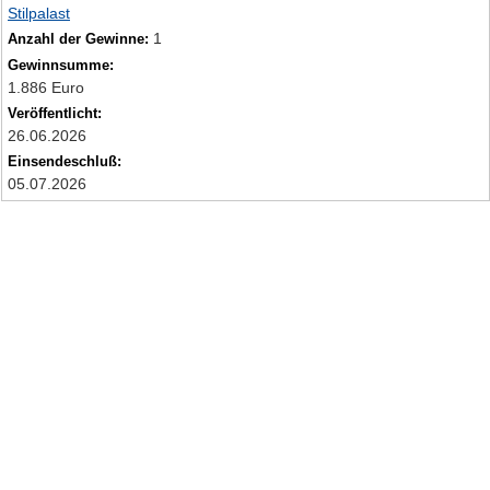
Stilpalast
1
Anzahl der Gewinne:
Gewinnsumme:
1.886 Euro
Veröffentlicht:
26.06.2026
Einsendeschluß:
05.07.2026