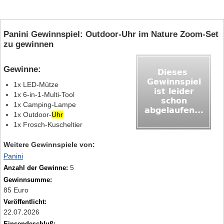
Panini Gewinnspiel: Outdoor-Uhr im Nature Zoom-Set
zu gewinnen
Gewinne:
1x LED-Mütze
1x 6-in-1-Multi-Tool
1x Camping-Lampe
1x Outdoor-
Uhr
1x Frosch-Kuscheltier
Weitere Gewinnspiele von:
Panini
5
Anzahl der Gewinne:
Gewinnsumme:
85 Euro
Veröffentlicht:
22.07.2026
Einsendeschluß: