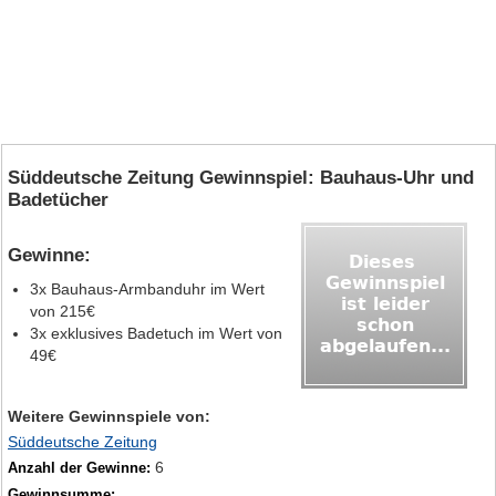
Süddeutsche Zeitung Gewinnspiel: Bauhaus-Uhr und
Badetücher
Gewinne:
3x Bauhaus-Armbanduhr im Wert
von 215€
3x exklusives Badetuch im Wert von
49€
Weitere Gewinnspiele von:
Süddeutsche Zeitung
6
Anzahl der Gewinne:
Gewinnsumme: