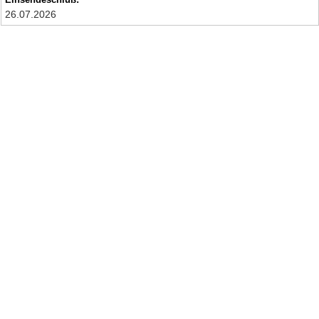
26.07.2026