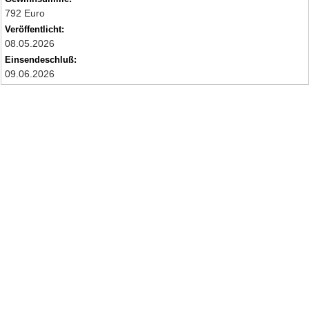
792 Euro
Veröffentlicht:
08.05.2026
Einsendeschluß:
09.06.2026