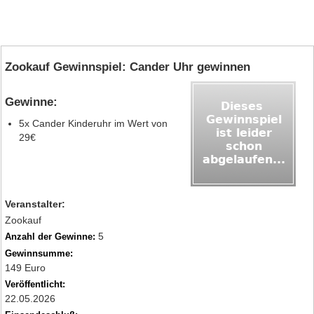
Zookauf Gewinnspiel: Cander Uhr gewinnen
Gewinne:
5x Cander Kinderuhr im Wert von
29€
Veranstalter:
Zookauf
5
Anzahl der Gewinne:
Gewinnsumme:
149 Euro
Veröffentlicht:
22.05.2026