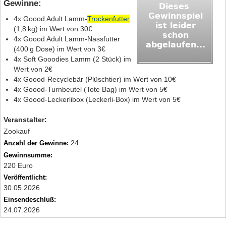
Gewinne:
4x Goood Adult Lamm-
Trockenfutter
(1,8 kg) im Wert von 30€
4x Goood Adult Lamm-Nassfutter
(400 g Dose) im Wert von 3€
4x Soft Gooodies Lamm (2 Stück) im
Wert von 2€
4x Goood-Recyclebär (Plüschtier) im Wert von 10€
4x Goood-Turnbeutel (Tote Bag) im Wert von 5€
4x Goood-Leckerlibox (Leckerli-Box) im Wert von 5€
Veranstalter:
Zookauf
24
Anzahl der Gewinne:
Gewinnsumme:
220 Euro
Veröffentlicht:
30.05.2026
Einsendeschluß:
24.07.2026