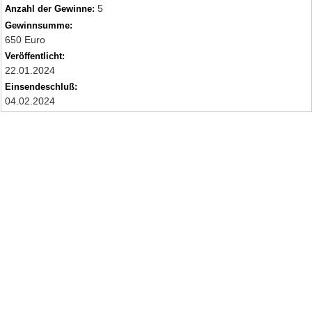
5
Anzahl der Gewinne:
Gewinnsumme:
650 Euro
Veröffentlicht:
22.01.2024
Einsendeschluß:
04.02.2024