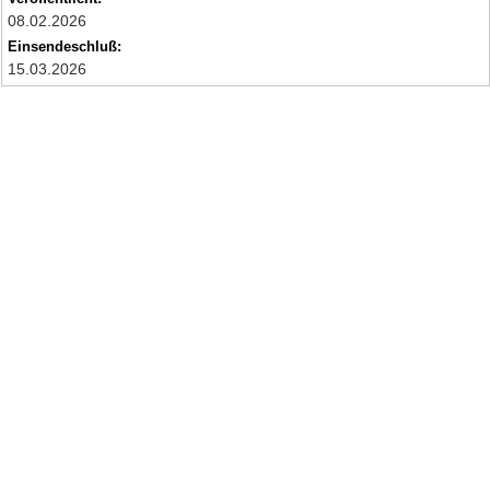
08.02.2026
Einsendeschluß:
15.03.2026