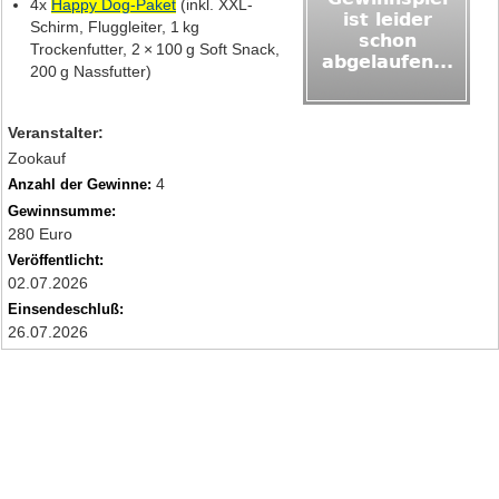
4x
Happy Dog-Paket
(inkl. XXL-
Schirm, Fluggleiter, 1 kg
Trockenfutter, 2 × 100 g Soft Snack,
200 g Nassfutter)
Veranstalter:
Zookauf
4
Anzahl der Gewinne:
Gewinnsumme:
280 Euro
Veröffentlicht:
02.07.2026
Einsendeschluß:
26.07.2026