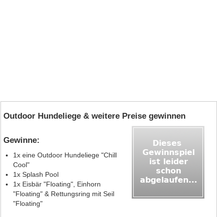
Outdoor Hundeliege & weitere Preise gewinnen
Gewinne:
1x eine Outdoor Hundeliege "Chill
Cool"
1x Splash Pool
1x Eisbär "Floating", Einhorn
"Floating" & Rettungsring mit Seil
"Floating"