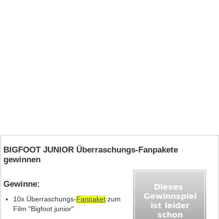
BIGFOOT JUNIOR Überraschungs-Fanpakete
gewinnen
Gewinne:
10x Überraschungs-
Fanpaket
zum
Film "Bigfoot junior"