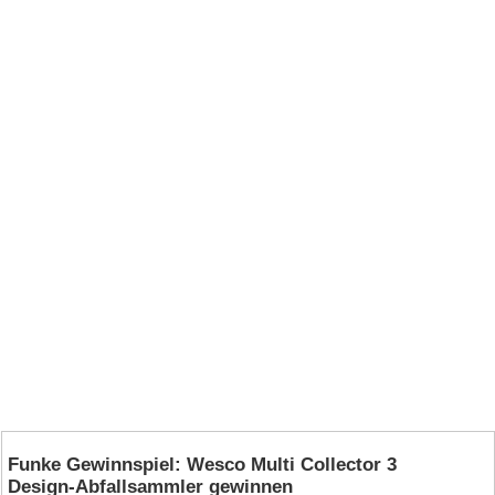
Funke Gewinnspiel: Wesco Multi Collector 3
Design‑Abfallsammler gewinnen