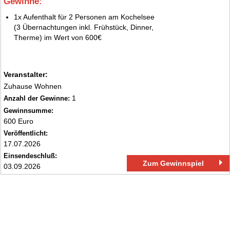
Gewinne:
1.
1x Aufenthalt für 2 Personen am Kochelsee
(3 Übernachtungen inkl. Frühstück, Dinner,
Therme) im Wert von 600€
Veranstalter:
Zuhause Wohnen
1
Anzahl der Gewinne:
Gewinnsumme:
600 Euro
Veröffentlicht:
17.07.2026
Einsendeschluß:
Zum Gewinnspiel
03.09.2026