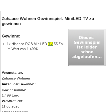
Zuhause Wohnen Gewinnspiel: MiniLED‑TV zu
gewinnen
Gewinne:
1x Hisense RGB MiniLED‑
TV
55 Zoll
im Wert von 1.499€
Veranstalter:
Zuhause Wohnen
1
Anzahl der Gewinne:
Gewinnsumme:
1.499 Euro
Veröffentlicht:
11.06.2026