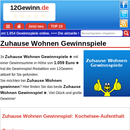
12Gewinn
.de
Jetzt neu
TOP 10
954 Gewinnspiele online. +++ Die aktuelle Gewinn-Summe beträgt 37.889.422 Eu
Zuhause Wohnen Gewinnspiele
Zuhause Wohnen Gewinnspiele
3x
🍀 mit
1.059 Euro
einer Gewinnsumme in Höhe von
🍀
hat die Gewinnspiel-Redaktion von 12Gewinn
aktuell für Sie gefunden.
Zuhause Wohnen
Sie möchten bei
gewinnen
Zuhause
? Hier finden Sie das beste
Wohnen Gewinnspiel
🍀. Viel Glück und große
Gewinne!
Zuhause Wohnen Gewinnspiel: Kochelsee-Aufenthalt