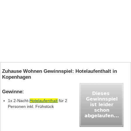
Zuhause Wohnen Gewinnspiel: Hotelaufenthalt in
Kopenhagen
Gewinne:
1x 2‑Nacht‑
Hotelaufenthalt
für 2
Personen inkl. Frühstück