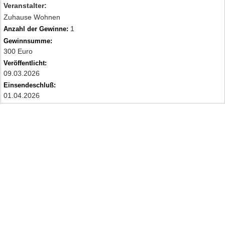
Veranstalter:
Zuhause Wohnen
1
Anzahl der Gewinne:
Gewinnsumme:
300 Euro
Veröffentlicht:
09.03.2026
Einsendeschluß:
01.04.2026