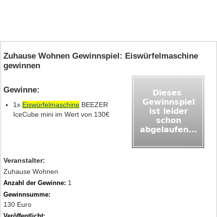
Zuhause Wohnen Gewinnspiel: Eiswürfelmaschine
gewinnen
Gewinne:
1x
Eiswürfelmaschine
BEEZER
IceCube mini im Wert von 130€
Veranstalter:
Zuhause Wohnen
1
Anzahl der Gewinne:
Gewinnsumme:
130 Euro
Veröffentlicht: