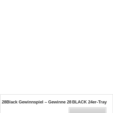
28Black Gewinnspiel – Gewinne 28 BLACK 24er‑Tray