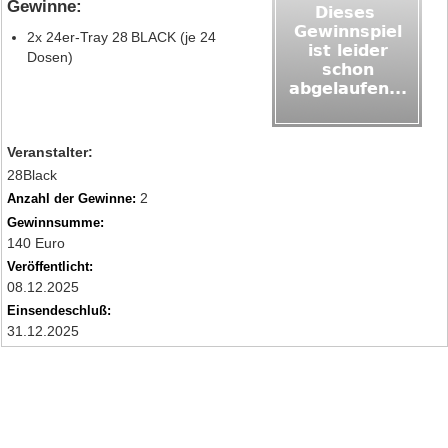
Gewinne:
2x 24er‑Tray 28 BLACK (je 24
Dosen)
Veranstalter:
28Black
2
Anzahl der Gewinne:
Gewinnsumme:
140 Euro
Veröffentlicht:
08.12.2025
Einsendeschluß:
31.12.2025