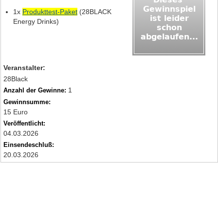
1x
Produkttest-Paket
(28BLACK
Energy Drinks)
Veranstalter:
28Black
1
Anzahl der Gewinne:
Gewinnsumme:
15 Euro
Veröffentlicht:
04.03.2026
Einsendeschluß:
20.03.2026