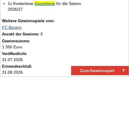
1x Kostenlose
Dauerkarte
für die Saison
2026/27
Weitere Gewinnspiele von:
FC Bayern
3
Anzahl der Gewinne:
Gewinnsumme:
1.350 Euro
Veröffentlicht:
31.07.2026
Einsendeschluß:
Zum Gewinnspiel
31.08.2026