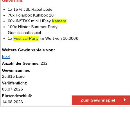
Gewinne:
1.
1x 15 % JBL Rabattcode
70x Polarbox Kühlbox 20 l
60x INSTAX mini LiPlay
Kamera
100x Hitster Summer Party
Gesellschaftsspiel
1x
Festival-Party
im Wert von 10.000€
Weitere Gewinnspiele von:
bizzl
232
Anzahl der Gewinne:
Gewinnsumme:
25.815 Euro
Veröffentlicht:
03.07.2026
Einsendeschluß:
Zum Gewinnspiel
14.08.2026