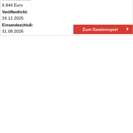
6.844 Euro
Veröffentlicht:
24.12.2025
Einsendeschluß:
Zum Gewinnspiel
31.08.2026