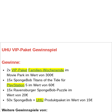
UHU VIP-Paket Gewinnspiel
Gewinne:
5.
2x
VIP-Paket
Familien-Wochenende
im
Movie Park im Wert von 300€
15x SpongeBob Titans of the Tide für
PlayStation
5 im Wert von 60€
15x Ravensburger SpongeBob-Puzzle im
Wert von 20€
50x SpongeBob ×
UHU
Produktpaket im Wert von 15€
Weitere Gewinnspiele von: