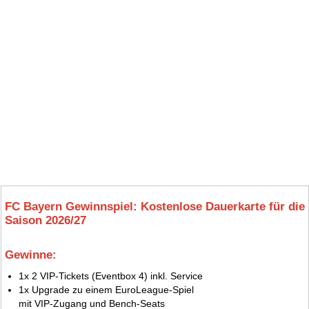
FC Bayern Gewinnspiel: Kostenlose Dauerkarte für die
Saison 2026/27
Gewinne:
9.
1x 2 VIP-Tickets (Eventbox 4) inkl. Service
1x Upgrade zu einem EuroLeague-Spiel
mit VIP-Zugang und Bench-Seats