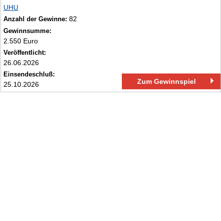
UHU
82
Anzahl der Gewinne:
Gewinnsumme:
2.550 Euro
Veröffentlicht:
26.06.2026
Einsendeschluß:
Zum Gewinnspiel
25.10.2026