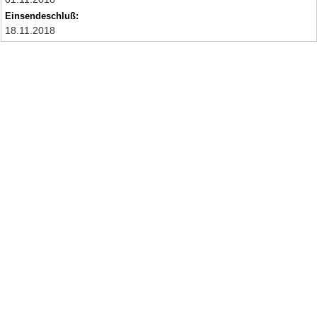
Einsendeschluß:
18.11.2018