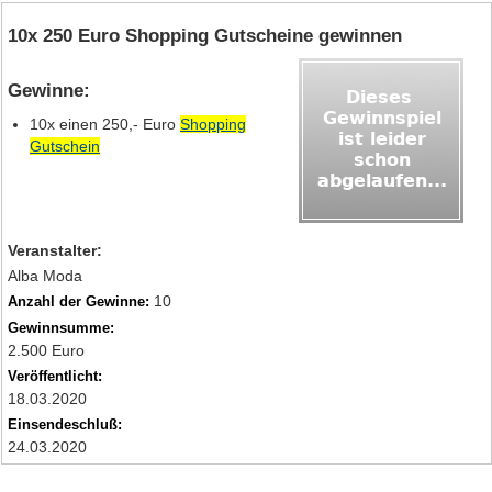
10x 250 Euro Shopping Gutscheine gewinnen
Gewinne:
10x einen 250,- Euro
Shopping
Gutschein
Veranstalter:
Alba Moda
10
Anzahl der Gewinne:
Gewinnsumme:
2.500 Euro
Veröffentlicht:
18.03.2020
Einsendeschluß:
24.03.2020