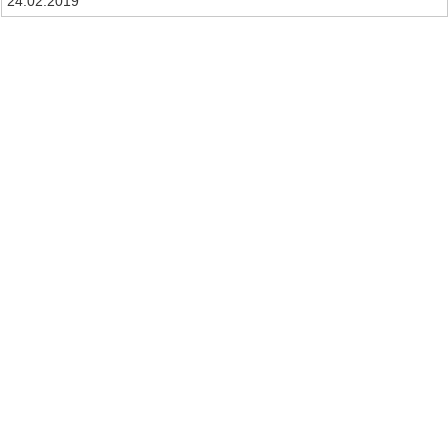
24.02.2019