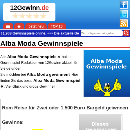
12Gewinn
.de
Jetzt neu
TOP 10
ewinnspiele online. +++ Die aktuelle Gewinn-Summe beträgt 37.897.819 Euro. 
Alba Moda Gewinnspiele
Alba Moda Gewinnspiele
Alle
🍀 hat die
Gewinnspiel-Redaktion von 12Gewinn aktuell für
Sie gefunden.
Alba Moda gewinnen
Sie möchten bei
? Hier
Alba Moda Gewinnspiel
finden Sie das beste
🍀. Viel Glück und große Gewinne!
Rom Reise für Zwei oder 1.500 Euro Bargeld geiwnnen
Gewinne: