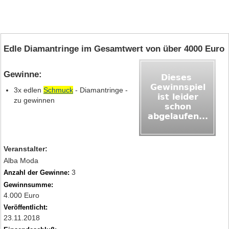
Edle Diamantringe im Gesamtwert von über 4000 Euro
Gewinne:
3x edlen
Schmuck
- Diamantringe -
zu gewinnen
Veranstalter:
Alba Moda
3
Anzahl der Gewinne:
Gewinnsumme:
4.000 Euro
Veröffentlicht:
23.11.2018