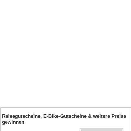
Reisegutscheine, E-Bike-Gutscheine & weitere Preise
gewinnen