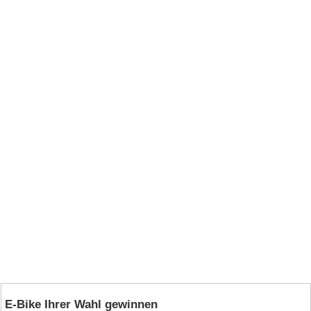
E-Bike Ihrer Wahl gewinnen