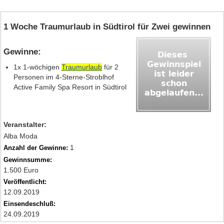
1 Woche Traumurlaub in Südtirol für Zwei gewinnen
Gewinne:
1x 1-wöchigen
Traumurlaub
für 2
Personen im 4-Sterne-Stroblhof
Active Family Spa Resort in Südtirol
Veranstalter:
Alba Moda
1
Anzahl der Gewinne:
Gewinnsumme:
1.500 Euro
Veröffentlicht:
12.09.2019
Einsendeschluß:
24.09.2019