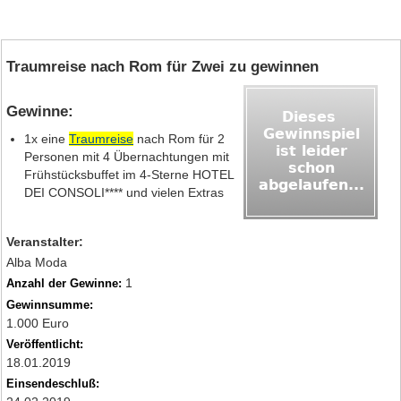
Traumreise nach Rom für Zwei zu gewinnen
Gewinne:
1x eine
Traumreise
nach Rom für 2
Personen mit 4 Übernachtungen mit
Frühstücksbuffet im 4-Sterne HOTEL
DEI CONSOLI**** und vielen Extras
Veranstalter:
Alba Moda
1
Anzahl der Gewinne:
Gewinnsumme:
1.000 Euro
Veröffentlicht:
18.01.2019
Einsendeschluß: