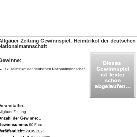
Allgäuer Zeitung Gewinnspiel: Heimtrikot der deutschen
Nationalmannschaft
Gewinne:
1x Heimtrikot der deutschen Nationalmannschaft
Veranstalter:
Allgäuer Zeitung
Anzahl der Gewinne:
1
Gewinnsumme:
90 Euro
Veröffentlicht:
29.05.2026