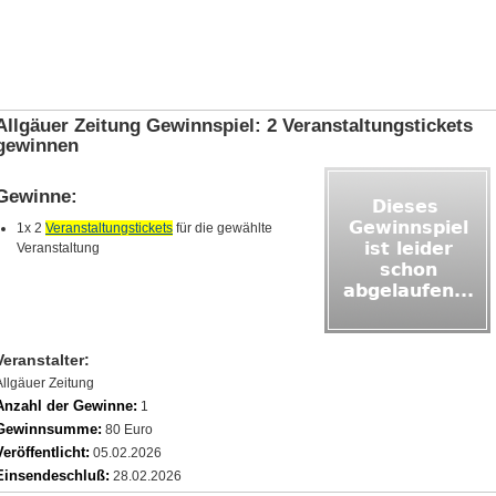
Allgäuer Zeitung Gewinnspiel: 2 Veranstaltungstickets
gewinnen
Gewinne:
1x 2
Veranstaltungstickets
für die gewählte
Veranstaltung
Veranstalter:
Allgäuer Zeitung
Anzahl der Gewinne:
1
Gewinnsumme:
80 Euro
Veröffentlicht:
05.02.2026
Einsendeschluß:
28.02.2026