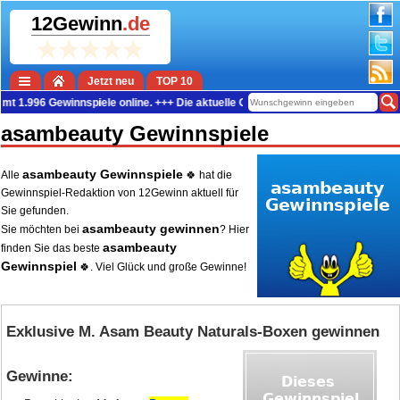
12Gewinn
.de
Jetzt neu
TOP 10
96 Gewinnspiele online. +++ Die aktuelle Gewinn-Summe beträgt 39.169.251 Eur
asambeauty Gewinnspiele
asambeauty Gewinnspiele
Alle
🍀 hat die
Gewinnspiel-Redaktion von 12Gewinn aktuell für
Sie gefunden.
asambeauty gewinnen
Sie möchten bei
? Hier
asambeauty
finden Sie das beste
Gewinnspiel
🍀. Viel Glück und große Gewinne!
Exklusive M. Asam Beauty Naturals-Boxen gewinnen
Gewinne: