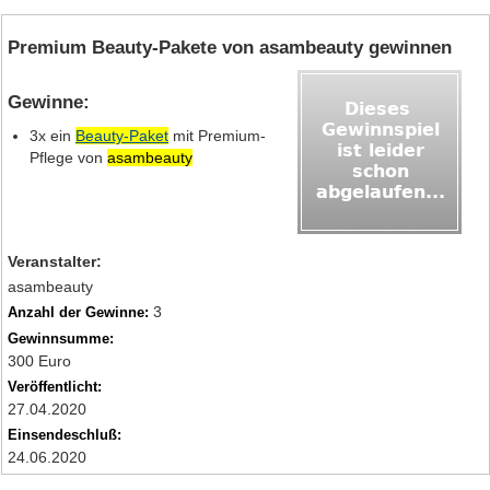
Premium Beauty-Pakete von asambeauty gewinnen
Gewinne:
3x ein
Beauty-Paket
mit Premium-
Pflege von
asambeauty
Veranstalter:
asambeauty
3
Anzahl der Gewinne:
Gewinnsumme:
300 Euro
Veröffentlicht:
27.04.2020
Einsendeschluß:
24.06.2020