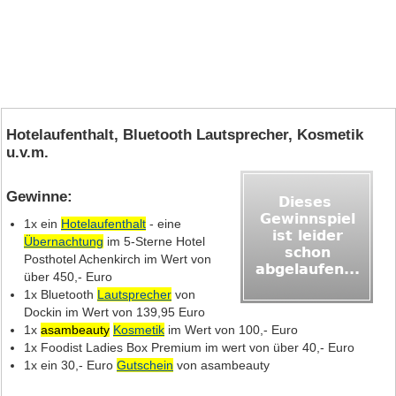
Hotelaufenthalt, Bluetooth Lautsprecher, Kosmetik
u.v.m.
Gewinne:
1x ein
Hotelaufenthalt
- eine
Übernachtung
im 5-Sterne Hotel
Posthotel Achenkirch im Wert von
über 450,- Euro
1x Bluetooth
Lautsprecher
von
Dockin im Wert von 139,95 Euro
1x
asambeauty
Kosmetik
im Wert von 100,- Euro
1x Foodist Ladies Box Premium im wert von über 40,- Euro
1x ein 30,- Euro
Gutschein
von asambeauty