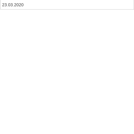
23.03.2020